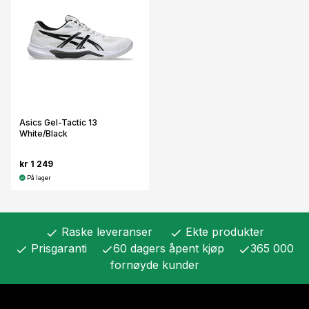
Asics Gel-Tactic 13
White/Black
kr 1 249
På lager
Raske leveranser
Ekte produkter
check
check
Prisgaranti
60 dagers åpent kjøp
365 000
check
check
check
fornøyde kunder