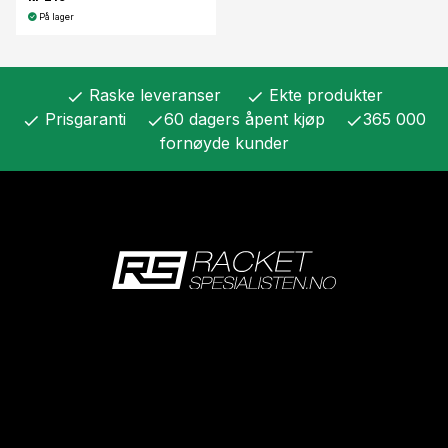
På lager
Raske leveranser
Ekte produkter
check
check
Prisgaranti
60 dagers åpent kjøp
365 000
check
check
check
fornøyde kunder