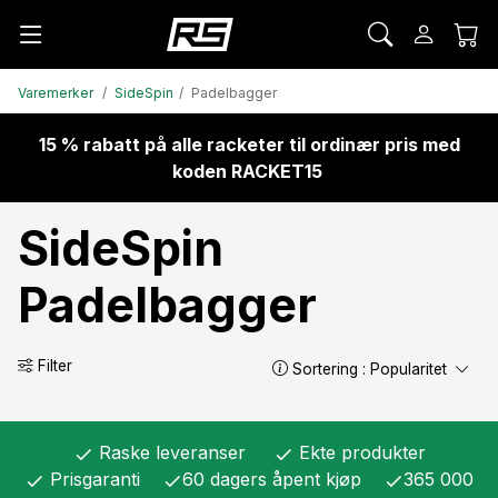
Varemerker
SideSpin
Padelbagger
15 % rabatt på alle racketer til ordinær pris med
koden RACKET15
SideSpin
Padelbagger
Filter
Sortering :
Popularitet
Raske leveranser
Ekte produkter
check
check
Prisgaranti
60 dagers åpent kjøp
365 000
check
check
check