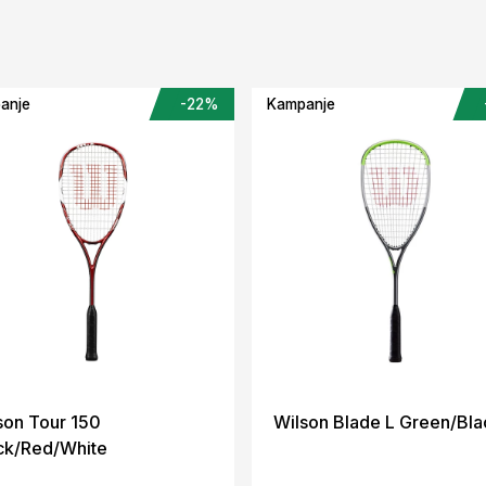
anje
-22%
Kampanje
son Tour 150
Wilson Blade L Green/Bla
ck/Red/White