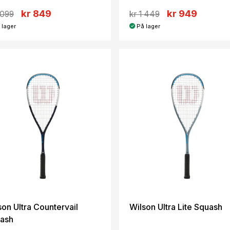
kr 849
kr 949
 099
kr 1 449
 lager
På lager
son Ultra Countervail
Wilson Ultra Lite Squash
ash