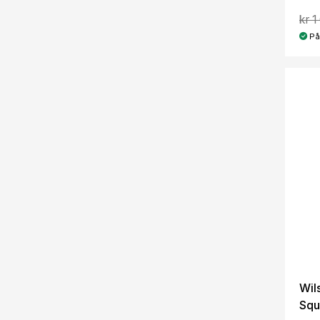
kr 1
På
Wil
Squ