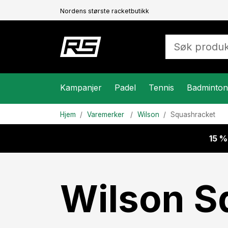
Nordens største racketbutikk
Kampanjer
Padel
Tennis
Badminton
Hjem
Varemerker
Wilson
Squashracket
15 %
Wilson S