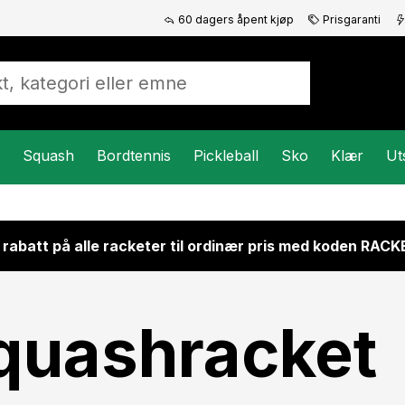
60 dagers åpent kjøp
Prisgaranti
Squash
Bordtennis
Pickleball
Sko
Klær
Ut
 rabatt på alle racketer til ordinær pris med koden RAC
quashracket