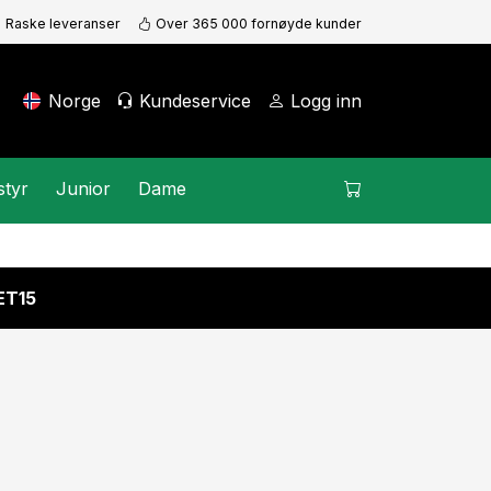
Raske leveranser
Over 365 000 fornøyde kunder
Norge
Kundeservice
Logg inn
styr
Junior
Dame
KET15