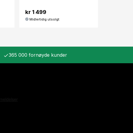
kr 1 499
Midlertidig utsolgt
365 000 fornøyde kunder
check