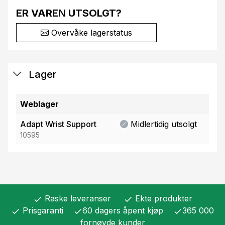
ER VAREN UTSOLGT?
Overvåke lagerstatus
Lager
Weblager
Adapt Wrist Support
Midlertidig utsolgt
10595
Raske leveranser
Ekte produkter
check
check
Prisgaranti
60 dagers åpent kjøp
365 000
check
check
check
fornøyde kunder