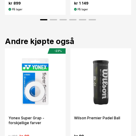
kr 899
kr 1 149
På lager
På lager
Andre kjøpte også
-23%
Yonex Super Grap -
Wilson Premier Padel Ball
forskjellige farver