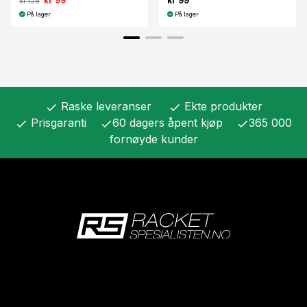
kr 99
kr 99
kr 129
På lager
På lager
Raske leveranser
Ekte produkter
check
check
Prisgaranti
60 dagers åpent kjøp
365 000
check
check
check
fornøyde kunder