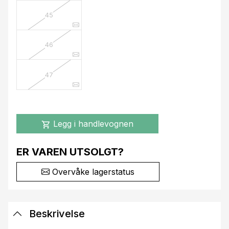
45
46
47
Legg i handlevognen
shopping_cart
ER VAREN UTSOLGT?
Overvåke lagerstatus
Beskrivelse