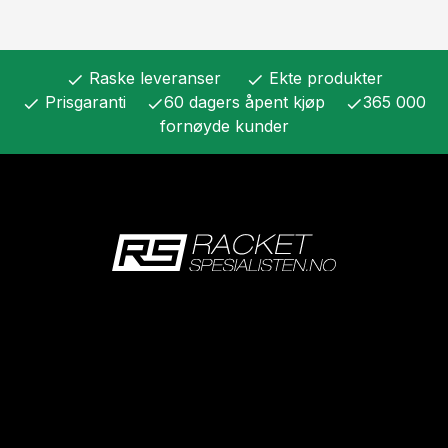
Raske leveranser
Ekte produkter
check
check
Prisgaranti
60 dagers åpent kjøp
365 000
check
check
check
fornøyde kunder