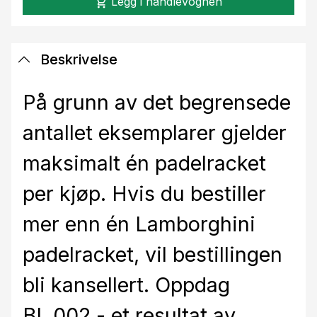
Legg i handlevognen
shopping_cart
Beskrivelse
På grunn av det begrensede
antallet eksemplarer gjelder
maksimalt én padelracket
per kjøp. Hvis du bestiller
mer enn én Lamborghini
padelracket, vil bestillingen
bli kansellert. Oppdag
BL.002 - et resultat av