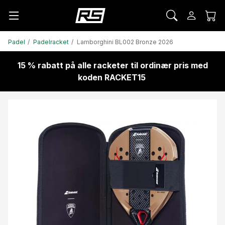
Padel
Padelracket
Lamborghini BL002 Bronze 2026
15 % rabatt på alle racketer til ordinær pris med
koden RACKET15