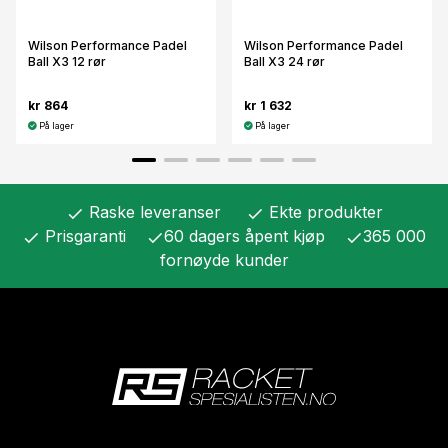
Wilson Performance Padel
Wilson Performance Padel
Ball X3 12 rør
Ball X3 24 rør
kr 864
kr 1 632
På lager
På lager
Raske leveranser
Ekte produkter
check
check
Prisgaranti
60 dagers åpent kjøp
365 000
check
check
check
fornøyde kunder