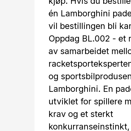
kjøp. Hvis du bestill
én Lamborghini pade
vil bestillingen bli ka
Oppdag BL.002 - et r
av samarbeidet mel
racketsporteksperte
og sportsbilproduse
Lamborghini. En pad
utviklet for spillere
krav og et sterkt
konkurranseinstinkt,