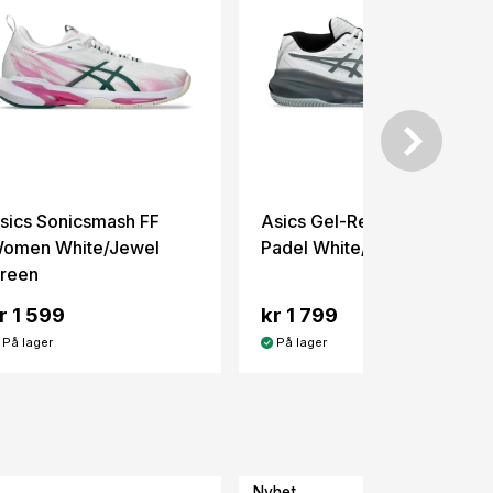
sics Sonicsmash FF
Asics Gel-Resolution X
omen White/Jewel
Padel White/Steel Grey
reen
r 1 599
kr 1 799
På lager
På lager
Nyhet