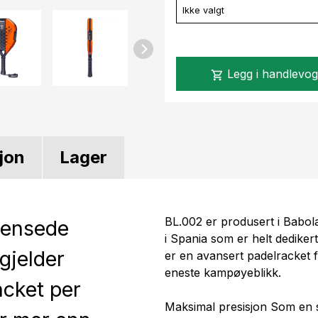
Ikke valgt
Legg i handlevo
shopping_cart
jon
Lager
BL.002 er produsert i Babola
rensede
i Spania som er helt dediker
gjelder
er en avansert padelracket f
eneste kampøyeblikk.
acket per
Maksimal presisjon Som en 