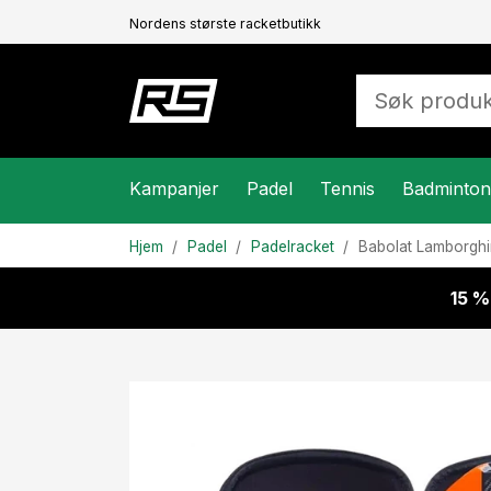
Nordens største racketbutikk
Kampanjer
Padel
Tennis
Badminton
Hjem
Padel
Padelracket
Babolat
Lamborghi
15 %