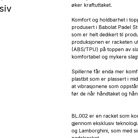
øker kraftuttaket.
siv
Komfort og holdbarhet i to
produsert i Babolat Padel Stu
som er helt dedikert til prod
produksjonen er racketen ut
(ABS/TPU) på toppen av sla
komfortabel og mykere slagfø
Spillerne får enda mer komf
plastbit som er plassert i mi
at vibrasjonene som oppstår 
før de når håndtaket og hån
BL.002 er en racket som kom
gjennom eksklusiv teknologi.
og Lamborghini, som med sin