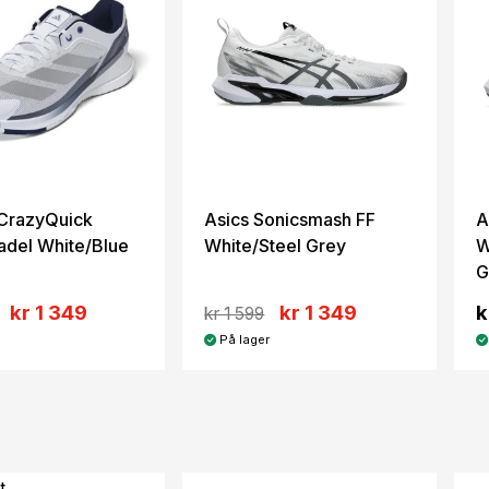
CrazyQuick
Asics Sonicsmash FF
A
adel White/Blue
White/Steel Grey
W
G
kr 1 349
kr 1 349
k
kr 1 599
På lager
t