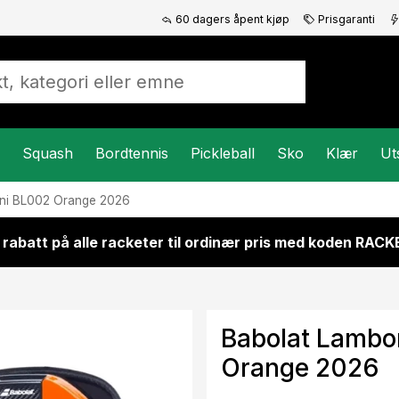
60 dagers åpent kjøp
Prisgaranti
Squash
Bordtennis
Pickleball
Sko
Klær
Ut
ni BL002 Orange 2026
 rabatt på alle racketer til ordinær pris med koden RAC
Babolat Lambo
Orange 2026