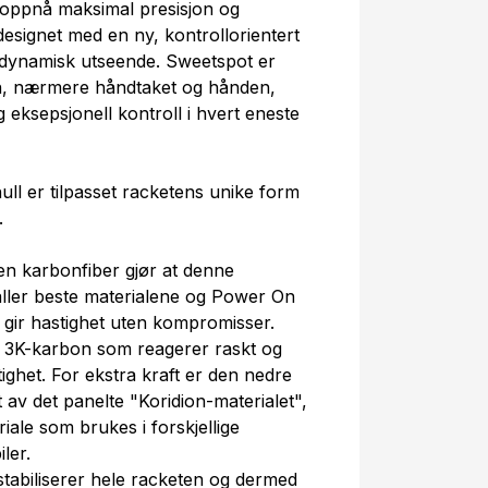
 oppnå maksimal presisjon og
esignet med en ny, kontrollorientert
odynamisk utseende. Sweetspot er
en, nærmere håndtaket og hånden,
 eksepsjonell kontroll i hvert eneste
ll er tilpasset racketens unike form
.
en karbonfiber gjør at denne
ller beste materialene og Power On
gir hastighet uten kompromisser.
ivt 3K-karbon som reagerer raskt og
ghet. For ekstra kraft er den nedre
 av det panelte "Koridion-materialet",
riale som brukes i forskjellige
ler.
 stabiliserer hele racketen og dermed