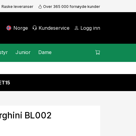
Raske leveranser
Over 365 000 fornøyde kunder
Norge
Kundeservice
Logg inn
styr
Junior
Dame
KET15
rghini BL002