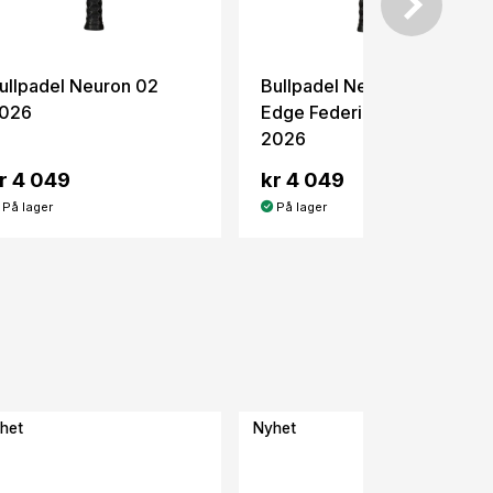
ullpadel Neuron 02
Bullpadel Neuron 02
026
Edge Federico Chingotto
2026
r 4 049
kr 4 049
På lager
På lager
het
Nyhet