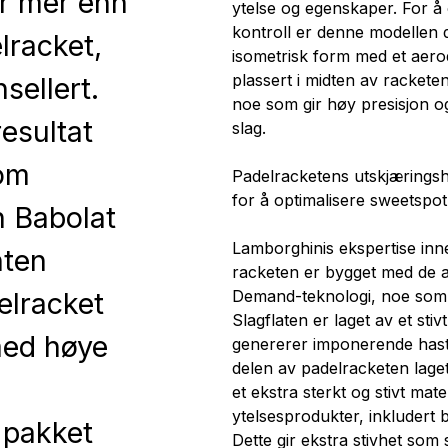
er mer enn
ytelse og egenskaper. For å
kontroll er denne modellen d
lracket,
isometrisk form med et aer
plassert i midten av racket
nsellert.
noe som gir høy presisjon og
esultat
slag.
lom
Padelracketens utskjæringshu
for å optimalisere sweetspot
n Babolat
Lamborghinis ekspertise inn
nten
racketen er bygget med de a
elracket
Demand-teknologi, noe som 
Slagflaten er laget av et st
 med høye
genererer imponerende hasti
delen av padelracketen laget
et ekstra sterkt og stivt mate
ytelsesprodukter, inkludert bi
 pakket
Dette gir ekstra stivhet som