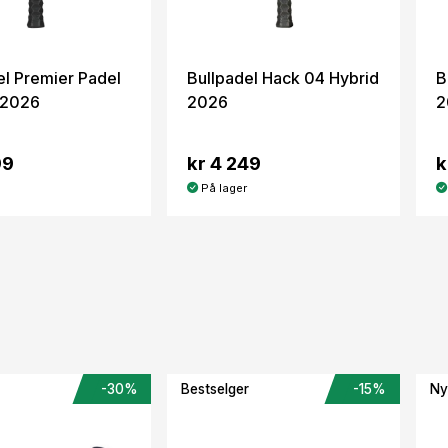
el Premier Padel
Bullpadel Hack 04 Hybrid
B
 2026
2026
2
99
kr 4 249
k
På lager
-30%
Bestselger
-15%
Ny