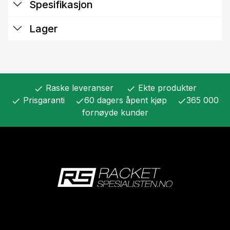
Spesifikasjon
Lager
Raske leveranser
Ekte produkter
check
check
Prisgaranti
60 dagers åpent kjøp
365 000
check
check
check
fornøyde kunder