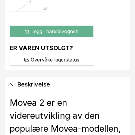
47
Legg i handlevognen
shopping_cart
ER VAREN UTSOLGT?
Overvåke lagerstatus
Beskrivelse
Movea 2 er en
videreutvikling av den
populære Movea-modellen,