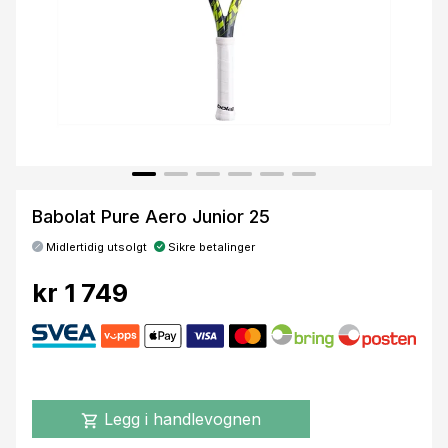
Babolat Pure Aero Junior 25
Midlertidig utsolgt
Sikre betalinger
kr 1 749
Legg i handlevognen
shopping_cart