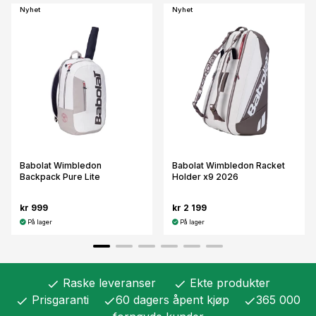
Nyhet
Nyhet
Babolat Wimbledon
Babolat Wimbledon Racket
Backpack Pure Lite
Holder x9 2026
kr 999
kr 2 199
På lager
På lager
Raske leveranser
Ekte produkter
check
check
Prisgaranti
60 dagers åpent kjøp
365 000
check
check
check