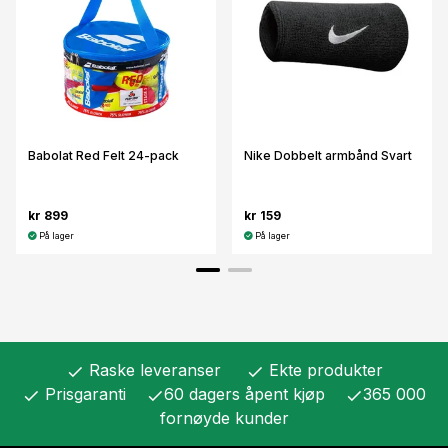
Babolat Red Felt 24-pack
Nike Dobbelt armbånd Svart
kr 899
kr 159
På lager
På lager
Raske leveranser
Ekte produkter
check
check
Prisgaranti
60 dagers åpent kjøp
365 000
check
check
check
fornøyde kunder