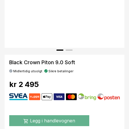
Black Crown Piton 9.0 Soft
Midlertidig utsolgt
Sikre betalinger
kr 2 495
Legg i handlevognen
shopping_cart