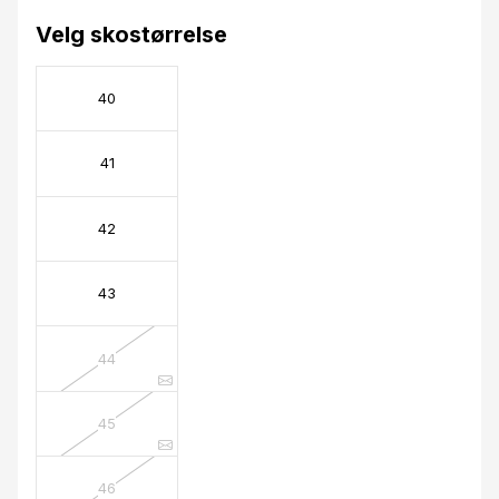
Velg skostørrelse
40
41
42
43
44
45
46