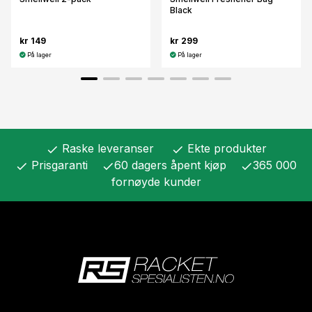
Black
kr 149
kr 299
På lager
På lager
Raske leveranser
Ekte produkter
check
check
Prisgaranti
60 dagers åpent kjøp
365 000
check
check
check
fornøyde kunder