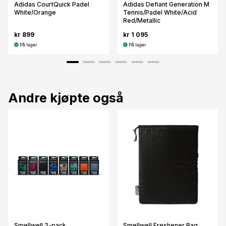
Adidas CourtQuick Padel
Adidas Defiant Generation M
White/Orange
Tennis/Padel White/Acid
Red/Metallic
kr 899
kr 1 095
På lager
På lager
Andre kjøpte også
Smellwell 2-pack
Smellwell Freshener Bag