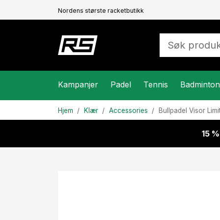
Nordens største racketbutikk
Kampanjer
Padel
Tennis
Badminton
Hjem
Klær
Accessories
Bullpadel
Visor Lim
15 %