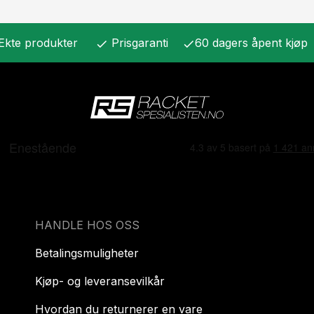
Ekte produkter
Prisgaranti
60 dagers åpent kjøp
check
check
HANDLE HOS OSS
Betalingsmuligheter
Kjøp- og leveransevilkår
Hvordan du returnerer en vare