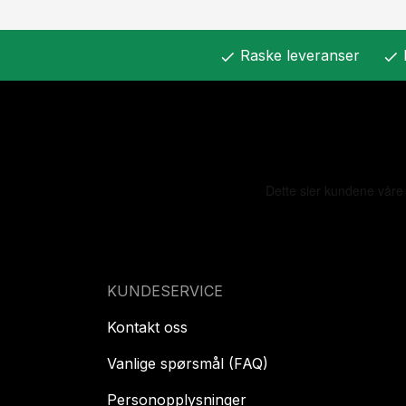
Raske leveranser
check
check
KUNDESERVICE
Kontakt oss
Vanlige spørsmål (FAQ)
Personopplysninger