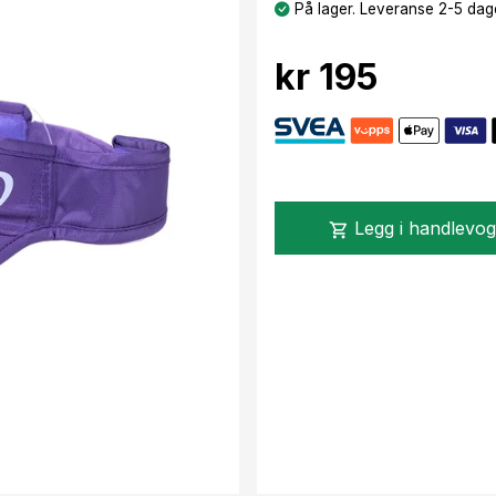
På lager. Leveranse 2-5 dage
kr 195
Legg i handlevo
shopping_cart