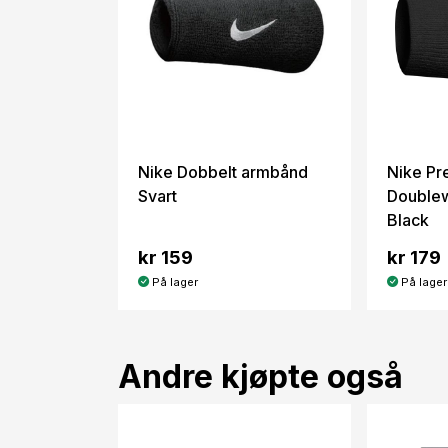
Nike Dobbelt armbånd
Nike P
Svart
Doublew
Black
kr 159
kr 179
På lager
På lager
Andre kjøpte også