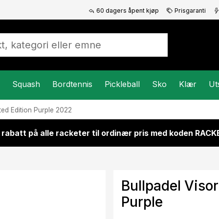
60 dagers åpent kjøp
Prisgaranti
Squash
Bordtennis
Pickleball
Sko
Klær
Ut
ited Edition Purple 2022
 rabatt på alle racketer til ordinær pris med koden RAC
Bullpadel Visor
Purple