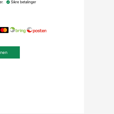
r.
Sikre betalinger
gnen