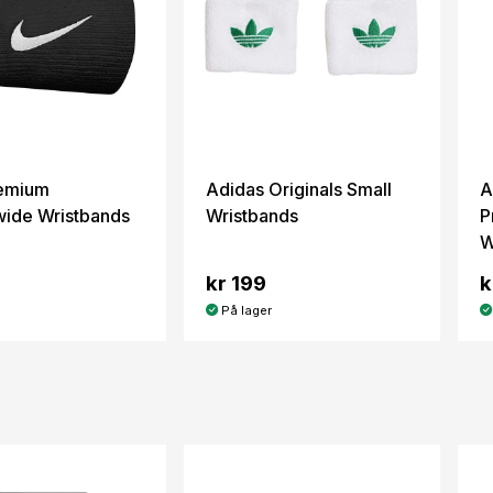
remium
Adidas Originals Small
A
ide Wristbands
Wristbands
P
W
kr 199
k
På lager