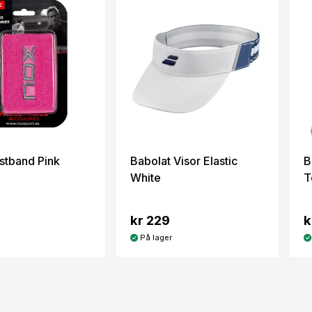
stband Pink
Babolat Visor Elastic
B
White
T
kr 229
k
På lager