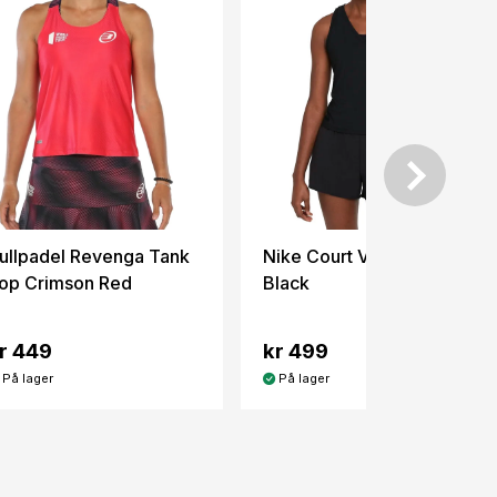
ullpadel Revenga Tank
Nike Court Victory Tank
op Crimson Red
Black
r 449
kr 499
På lager
På lager