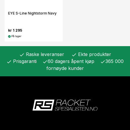
EYE S-Line Nightstorm Navy
kr 1 295
På lager
Raske leveranser
Ekte produkter
check
check
Prisgaranti
60 dagers åpent kjøp
365 000
check
check
check
fornøyde kunder