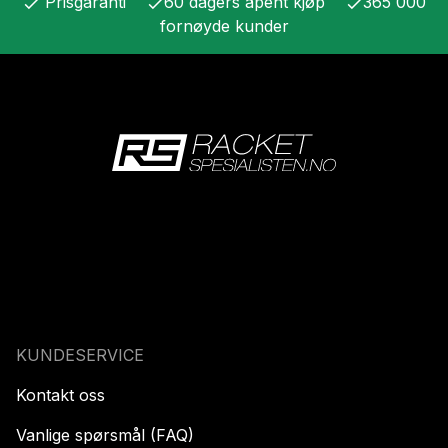
Prisgaranti
60 dagers åpent kjøp
365 000
check
check
check
fornøyde kunder
KUNDESERVICE
Kontakt oss
Vanlige spørsmål (FAQ)