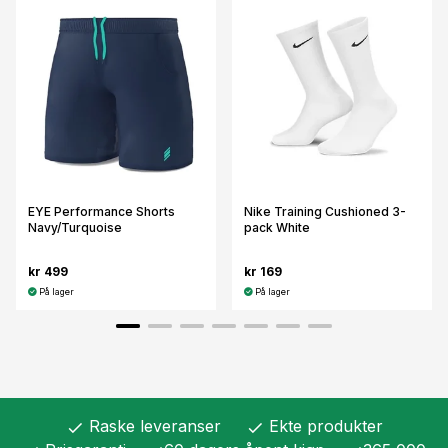
EYE Performance Shorts
Nike Training Cushioned 3-
Navy/Turquoise
pack White
kr 499
kr 169
På lager
På lager
Raske leveranser
Ekte produkter
check
check