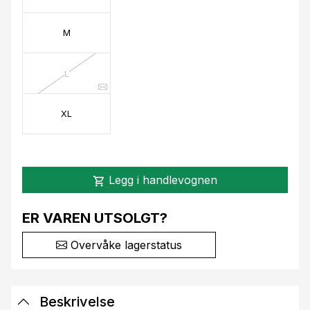
M
L
XL
Legg i handlevognen
shopping_cart
ER VAREN UTSOLGT?
Overvåke lagerstatus
Beskrivelse