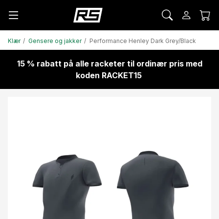
Klær
Gensere og jakker
Performance Henley Dark Grey/Black
15 % rabatt på alle racketer til ordinær pris med
koden RACKET15