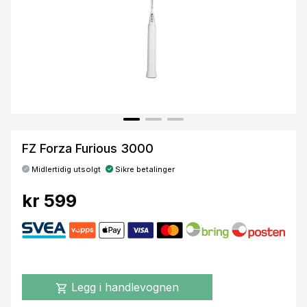
FZ Forza Furious 3000
Midlertidig utsolgt
Sikre betalinger
kr 599
Legg i handlevognen
shopping_cart