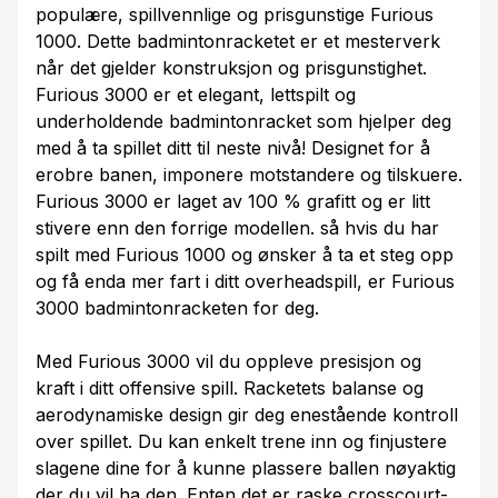
populære, spillvennlige og prisgunstige Furious
1000. Dette badmintonracketet er et mesterverk
når det gjelder konstruksjon og prisgunstighet.
Furious 3000 er et elegant, lettspilt og
underholdende badmintonracket som hjelper deg
med å ta spillet ditt til neste nivå! Designet for å
erobre banen, imponere motstandere og tilskuere.
Furious 3000 er laget av 100 % grafitt og er litt
stivere enn den forrige modellen. så hvis du har
spilt med Furious 1000 og ønsker å ta et steg opp
og få enda mer fart i ditt overheadspill, er Furious
3000 badmintonracketen for deg.
Med Furious 3000 vil du oppleve presisjon og
kraft i ditt offensive spill. Racketets balanse og
aerodynamiske design gir deg enestående kontroll
over spillet. Du kan enkelt trene inn og finjustere
slagene dine for å kunne plassere ballen nøyaktig
der du vil ha den. Enten det er raske crosscourt-