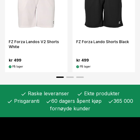
FZ Forza Landos V2 Shorts
FZ Forza Lando Shorts Black
White
kr 499
kr 499
På lager
På lager
Raske leveranser
Ekte produkter
check
check
Prisgaranti
60 dagers åpent kjøp
365 000
check
check
check
fornøyde kunder