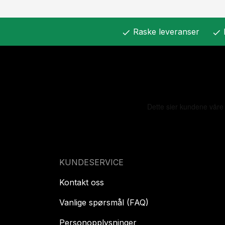
Raske leveranser
check
check
KUNDESERVICE
Kontakt oss
Vanlige spørsmål (FAQ)
Personopplysninger