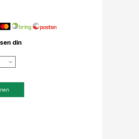
lsen din
gnen