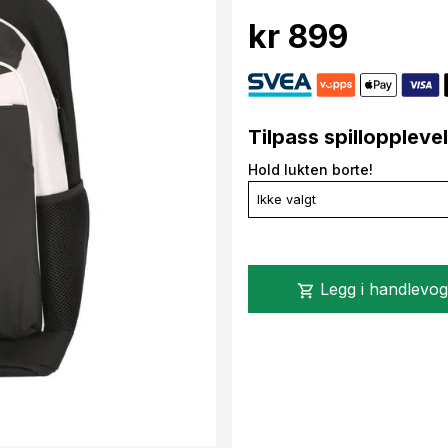
kr 899
Tilpass spilloppleve
Hold lukten borte!
Ikke valgt
Legg i handlevo
shopping_cart