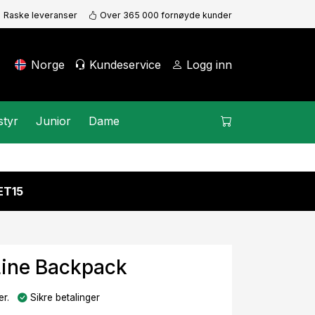
Raske leveranser
Over 365 000 fornøyde kunder
Norge
Kundeservice
Logg inn
styr
Junior
Dame
KET15
Line Backpack
r.
Sikre betalinger