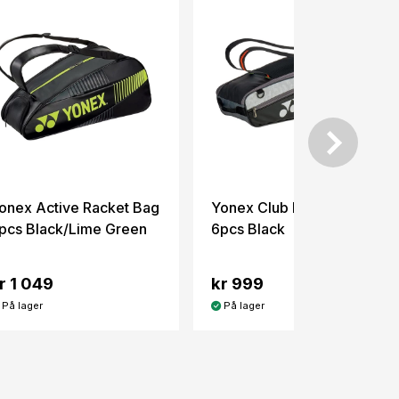
onex Active Racket Bag
Yonex Club Racket Bag
pcs Black/Lime Green
6pcs Black
r 1 049
kr 999
På lager
På lager