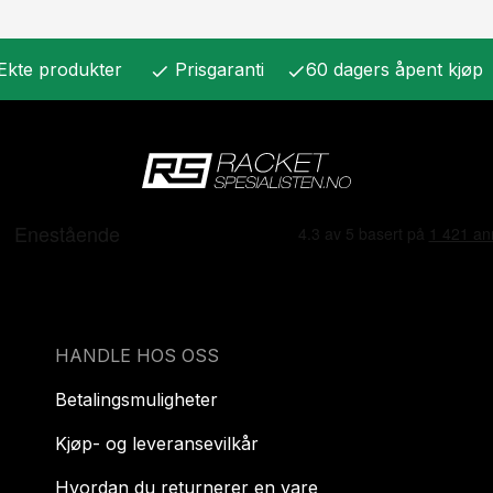
Ekte produkter
Prisgaranti
60 dagers åpent kjøp
check
check
HANDLE HOS OSS
Betalingsmuligheter
Kjøp- og leveransevilkår
Hvordan du returnerer en vare