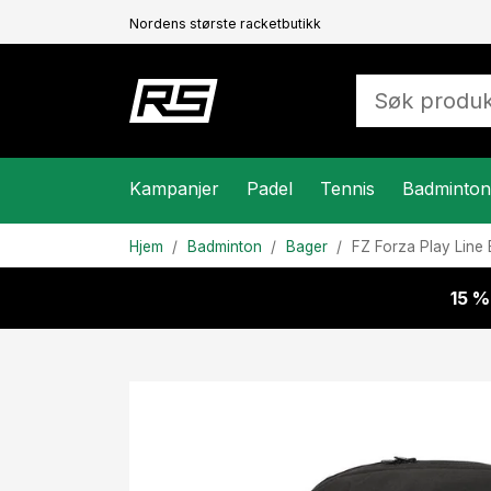
Nordens største racketbutikk
Kampanjer
Padel
Tennis
Badminton
Hjem
Badminton
Bager
FZ Forza
Play Line
15 %