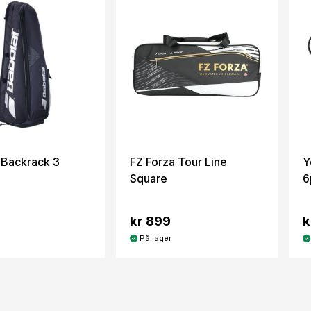
 Backrack 3
FZ Forza Tour Line
Y
Square
6
kr 899
k
På lager