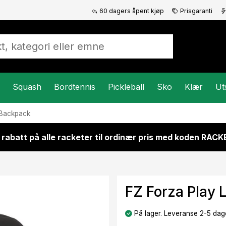
60 dagers åpent kjøp
Prisgaranti
Squash
Bordtennis
Pickleball
Sko
Klær
Ut
 Backpack
 rabatt på alle racketer til ordinær pris med koden RAC
FZ Forza Play 
På lager. Leveranse 2-5 dage