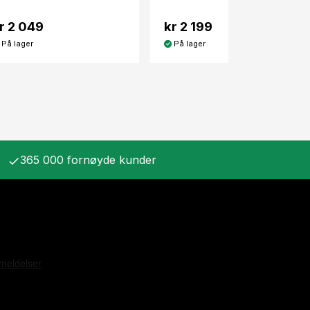
r 2 049
kr 2 199
På lager
På lager
365 000 fornøyde kunder
check