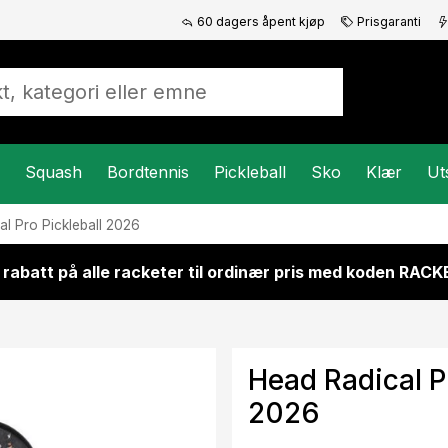
60 dagers åpent kjøp
Prisgaranti
Squash
Bordtennis
Pickleball
Sko
Klær
Ut
al Pro Pickleball 2026
 rabatt på alle racketer til ordinær pris med koden RAC
Head Radical Pr
2026