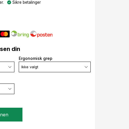
r.
Sikre betalinger
lsen din
Ergonomisk grep
Ikke valgt
gnen