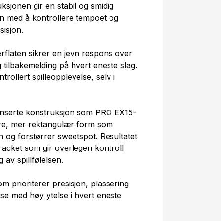
uksjonen gir en stabil og smidig
en med å kontrollere tempoet og
sisjon.
flaten sikrer en jevn respons over
ig tilbakemelding på hvert eneste slag.
ntrollert spilleopplevelse, selv i
nserte konstruksjon som PRO EX15-
re, mer rektangulær form som
og forstørrer sweetspot. Resultatet
acket som gir overlegen kontroll
 av spillfølelsen.
som prioriterer presisjon, plassering
else med høy ytelse i hvert eneste