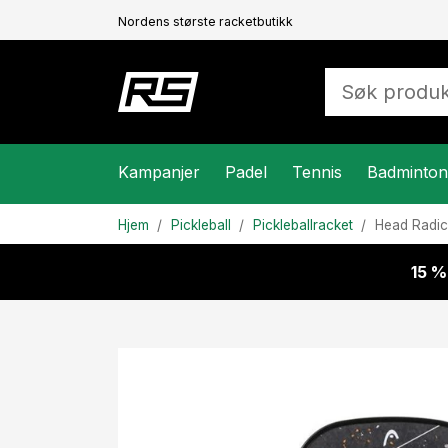
Nordens største racketbutikk
Kampanjer
Padel
Tennis
Badminton
Hjem
Pickleball
Pickleballracket
Head
Radic
15 %