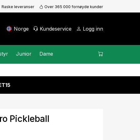
Raske leveranser
Over 365 000 fornøyde kunder
Norge
Kundeservice
Logg inn
styr
Junior
Dame
KET15
o Pickleball