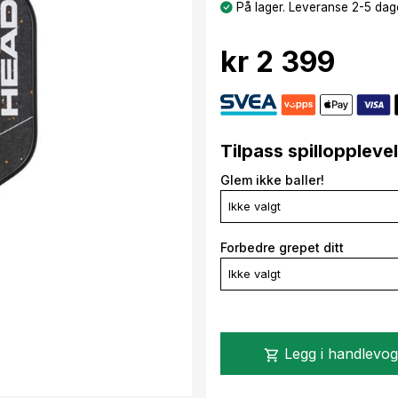
På lager. Leveranse 2-5 dage
kr 2 399
Tilpass spilloppleve
Glem ikke baller!
Ikke valgt
Forbedre grepet ditt
Ikke valgt
Legg i handlevo
shopping_cart