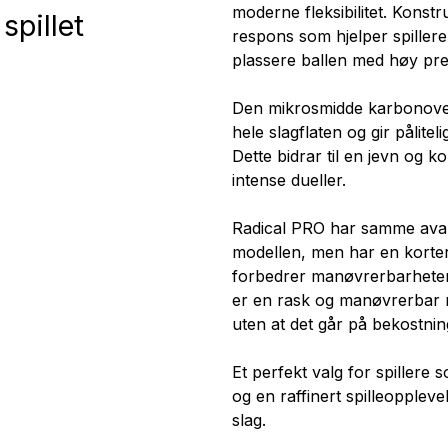
moderne fleksibilitet. Konstr
spillet
respons som hjelper spiller
plassere ballen med høy pre
Den mikrosmidde karbonover
hele slagflaten og gir pålitel
Dette bidrar til en jevn og ko
intense dueller.
Radical PRO har samme ava
modellen, men har en korte
forbedrer manøvrerbarheten 
er en rask og manøvrerbar r
uten at det går på bekostning
Et perfekt valg for spillere 
og en raffinert spilleopplev
slag.