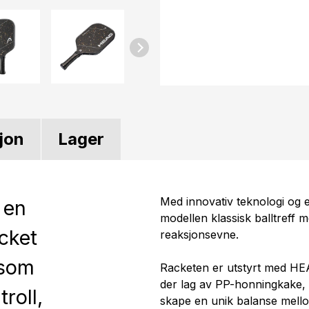
jon
Lager
Med innovativ teknologi og
 en
modellen klassisk balltreff me
acket
reaksjonsevne.
 som
Racketen er utstyrt med HEA
der lag av PP-honningkake
roll,
skape en unik balanse mellom