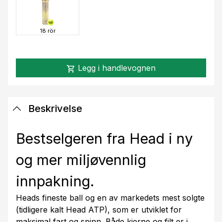
18 rör
Legg i handlevognen
shopping_cart
Beskrivelse
Bestselgeren fra Head i ny
og mer miljøvennlig
innpakning.
Heads fineste ball og en av markedets mest solgte
(tidligere kalt Head ATP), som er utviklet for
maksimal fart og spinn. Både kjerne og filt er i