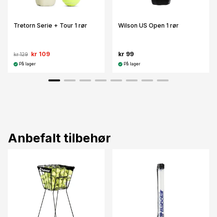
Tretorn Serie + Tour 1 rør
Wilson US Open 1 rør
kr 109
kr 99
kr 129
På lager
På lager
Anbefalt tilbehør