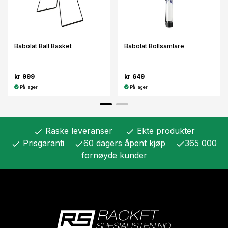
Babolat Ball Basket
Babolat Bollsamlare
kr 999
kr 649
På lager
På lager
Raske leveranser
Ekte produkter
check
check
Prisgaranti
60 dagers åpent kjøp
365 000
check
check
check
fornøyde kunder