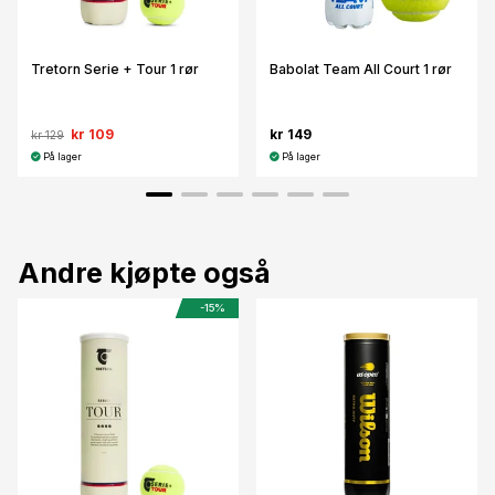
Tretorn Serie + Tour 1 rør
Babolat Team All Court 1 rør
kr 109
kr 149
kr 129
På lager
På lager
Andre kjøpte også
-15%