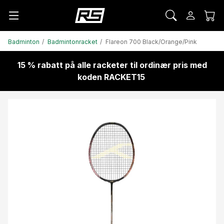
Badminton
Badmintonracket
Flareon 700 Black/Orange/Pink
15 % rabatt på alle racketer til ordinær pris med
koden RACKET15