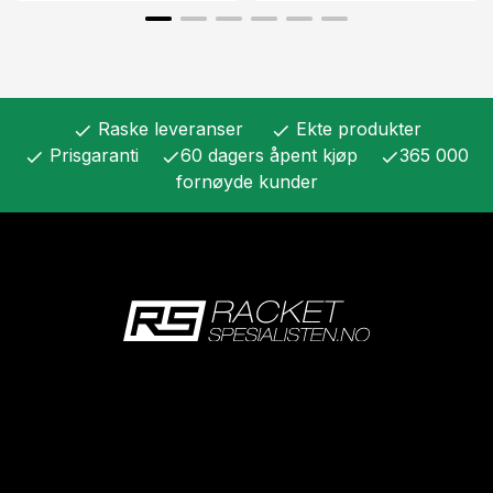
Raske leveranser
Ekte produkter
check
check
Prisgaranti
60 dagers åpent kjøp
365 000
check
check
check
fornøyde kunder