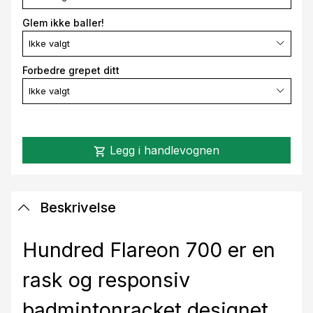
Glem ikke baller!
Ikke valgt
Forbedre grepet ditt
Ikke valgt
Legg i handlevognen
shopping_cart
Beskrivelse
Hundred Flareon 700 er en
rask og responsiv
badmintonracket designet