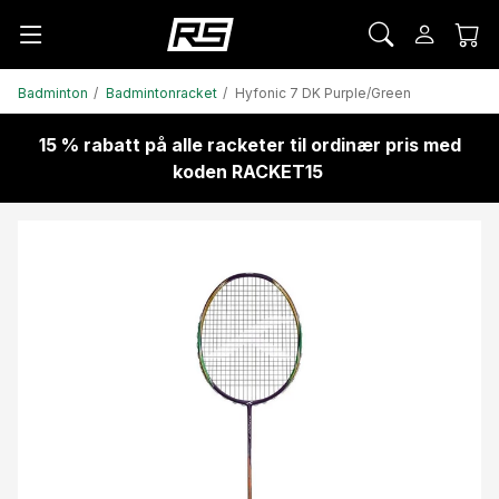
Badminton
Badmintonracket
Hyfonic 7 DK Purple/Green
15 % rabatt på alle racketer til ordinær pris med
koden RACKET15