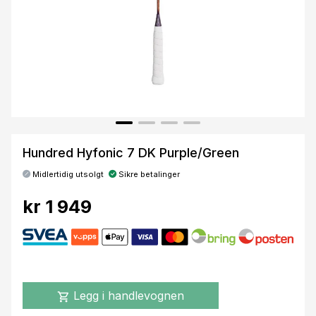
Hundred Hyfonic 7 DK Purple/Green
Midlertidig utsolgt
Sikre betalinger
kr 1 949
Legg i handlevognen
shopping_cart