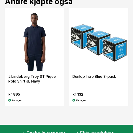
Andre kjøpte også
J.Lindeberg Troy ST Pique
Dunlop Intro Blue 3-pack
Polo Shirt JL Navy
kr 895
kr 132
På lager
På lager
Raske leveranser
Ekte produkter