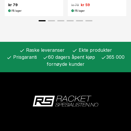
kr 79
kr 59
kr 79
På lager
På lager
Raske leveranser
Ekte produkter
check
check
Prisgaranti
60 dagers åpent kjøp
365 000
check
check
check
fornøyde kunder