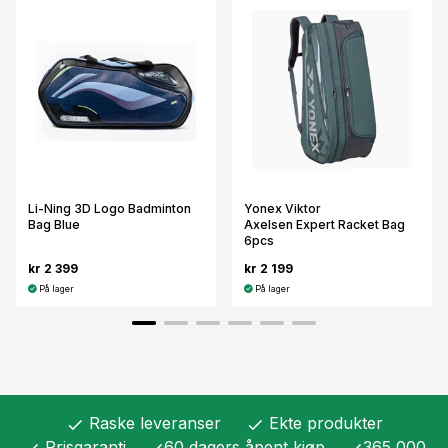
Li-Ning 3D Logo Badminton
Yonex Viktor
Bag Blue
Axelsen Expert Racket Bag
6pcs
kr 2 399
kr 2 199
På lager
På lager
Raske leveranser
Ekte produkter
check
check
Prisgaranti
60 dagers åpent kjøp
365 000