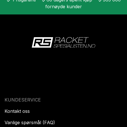
check
check
check
fornøyde kunder
KUNDESERVICE
Kontakt oss
Vanlige spørsmål (FAQ)