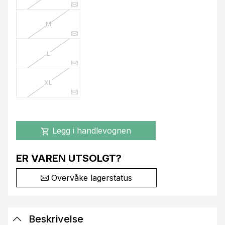
M
L
XL
Legg i handlevognen
shopping_cart
ER VAREN UTSOLGT?
Overvåke lagerstatus
Beskrivelse