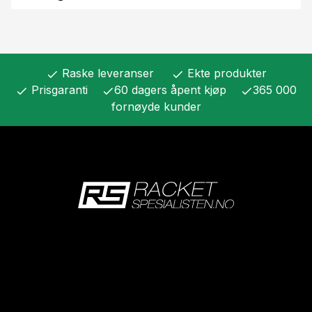
Raske leveranser
Ekte produkter
check
check
Prisgaranti
60 dagers åpent kjøp
365 000
check
check
check
fornøyde kunder