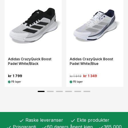
Adidas CrazyQuick Boost
Adidas CrazyQuick Boost
Padel White/Black
Padel White/Blue
kr 1 799
kr 1 349
kr 1 949
På lager
På lager
Raske leveranser
Ekte produkter
check
check
Prisgaranti
60 dagers åpent kjøp
365 000
check
check
check