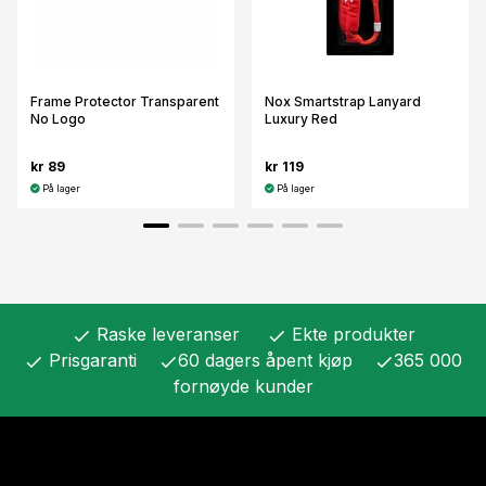
Frame Protector Transparent
Nox Smartstrap Lanyard
No Logo
Luxury Red
kr 89
kr 119
På lager
På lager
Raske leveranser
Ekte produkter
check
check
Prisgaranti
60 dagers åpent kjøp
365 000
check
check
check
fornøyde kunder