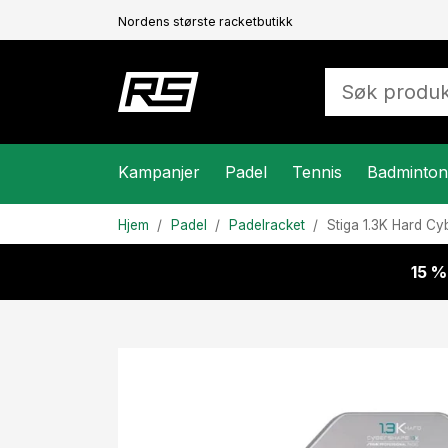
Nordens største racketbutikk
Kampanjer
Padel
Tennis
Badminton
Hjem
Padel
Padelracket
Stiga
1.3K Hard C
15 %