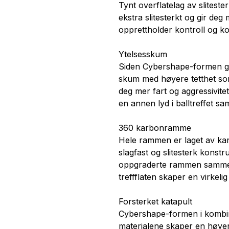
Tynt overflatelag av slitest
ekstra slitesterkt og gir deg
opprettholder kontroll og k
Ytelsesskum
Siden Cybershape-formen gir 
skum med høyere tetthet som
deg mer fart og aggressivitet
en annen lyd i balltreffet 
360 karbonramme
Hele rammen er laget av karb
slagfast og slitesterk konstr
oppgraderte rammen sammen
treffflaten skaper en virkelig
Forsterket katapult
Cybershape-formen i kombin
materialene skaper en høye