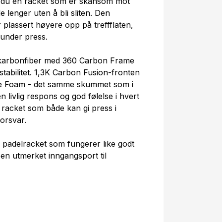
 du en racket som er skånsom mot
e lenger uten å bli sliten. Den
plassert høyere opp på treffflaten,
 under press.
karbonfiber med 360 Carbon Frame
tabilitet. 1,3K Carbon Fusion-fronten
e Foam - det samme skummet som i
 livlig respons og god følelse i hvert
n racket som både kan gi press i
forsvar.
padelracket som fungerer like godt
- en utmerket inngangsport til