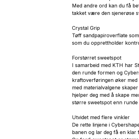
Med andre ord kan du få bet
takket være den sjenerøse s
Crystal Grip
Tøff sandpapiroverflate som 
som du opprettholder kontro
Forstørret sweetspot
I samarbeid med KTH har St
den runde formen og Cybers
kraftoverføringen øker me
med materialvalgene skaper d
hjelper deg med å skape me
større sweetspot enn runde 
Utvidet med flere vinkler
De rette linjene i Cybershape
banen og lar deg få en klar f