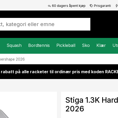
60 dagers åpent kjøp
Prisgaranti
Squash
Bordtennis
Pickleball
Sko
Klær
Ut
ybershape 2026
 rabatt på alle racketer til ordinær pris med koden RAC
Stiga 1.3K Har
2026