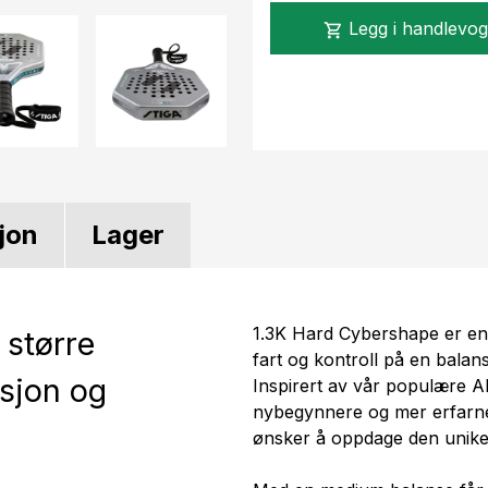
Legg i handlevo
shopping_cart
jon
Lager
1.3K Hard Cybershape er en 
 større
fart og kontroll på en balan
isjon og
Inspirert av vår populære A
nybegynnere og mer erfarne 
ønsker å oppdage den unik