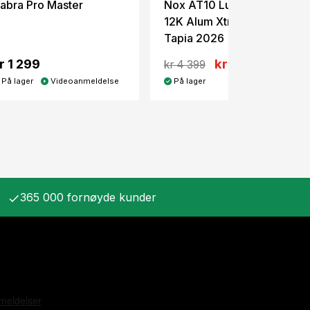
abra Pro Master
Nox AT10 Luxury Genius
12K Alum Xtreme Agustín
Tapia 2026
r 1 299
kr 2 795
kr 4 399
På lager
Videoanmeldelse
På lager
365 000 fornøyde kunder
check