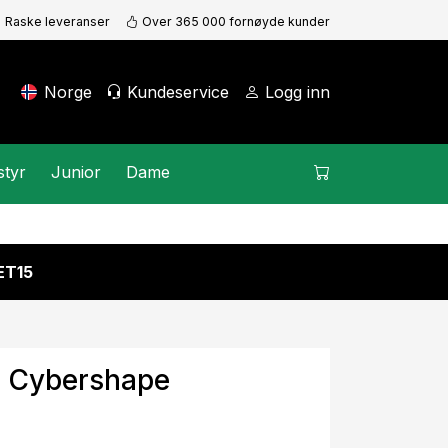
Raske leveranser
Over 365 000 fornøyde kunder
Norge
Kundeservice
Logg inn
styr
Junior
Dame
KET15
d Cybershape