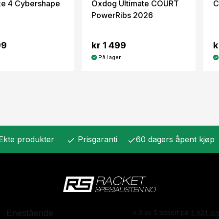
xe 4 Cybershape
Oxdog Ultimate COURT
C
PowerRibs 2026
99
kr 1 499
k
På lager
Ekte produkter
Prisgaranti
60 dagers åpent kjøp
check
check