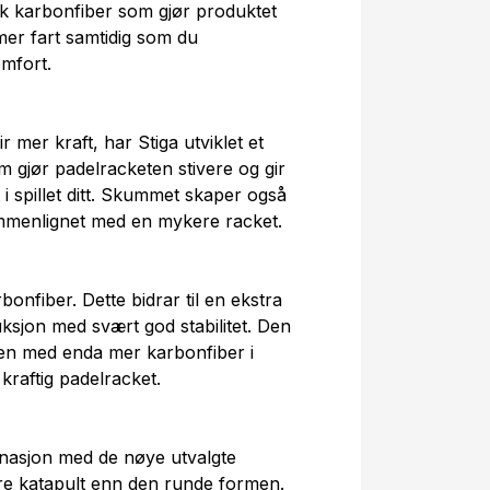
erk karbonfiber som gjør produktet
 mer fart samtidig som du
omfort.
mer kraft, har Stiga utviklet et
 gjør padelracketen stivere og gir
 i spillet ditt. Skummet skaper også
sammenlignet med en mykere racket.
onfiber. Dette bidrar til en ekstra
uksjon med svært god stabilitet. Den
 med enda mer karbonfiber i
 kraftig padelracket.
asjon med de nøye utvalgte
re katapult enn den runde formen.