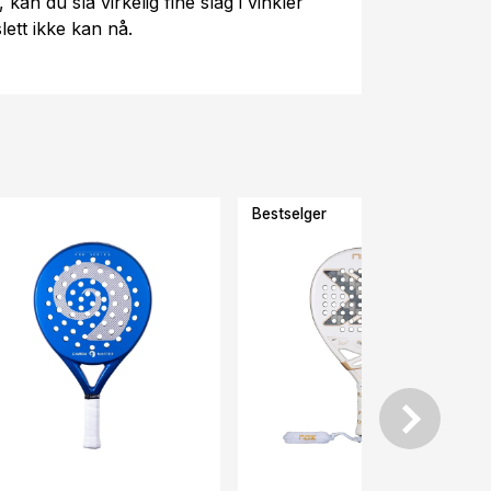
kan du slå virkelig fine slag i vinkler
lett ikke kan nå.
Bestselger
-36%