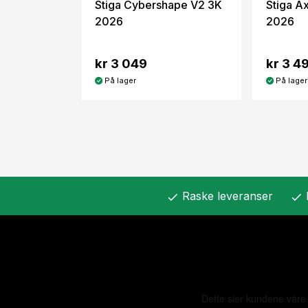
Stiga Cybershape V2 3K
Stiga A
2026
2026
kr 3 049
kr 3 4
På lager
På lager
Raske leveranser
check
check