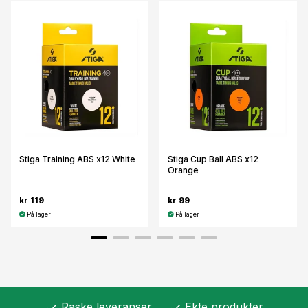
Stiga Training ABS x12 White
Stiga Cup Ball ABS x12
Orange
kr 119
kr 99
På lager
På lager
Raske leveranser
Ekte produkter
check
check