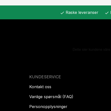
Raske leveranser
check
check
KUNDESERVICE
Kontakt oss
Vanlige spørsmål (FAQ)
Personopplysninger