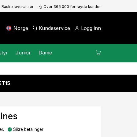
Raske leveranser
Over 365 000 fornøyde kunder
Norge
Kundeservice
Logg inn
styr
Junior
Dame
KET15
Lines
r.
Sikre betalinger