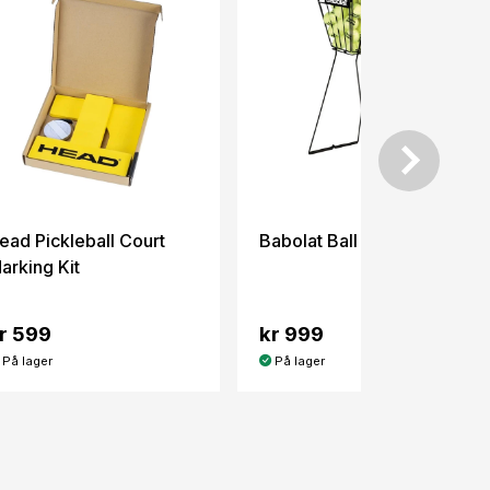
ead Pickleball Court
Babolat Ball Basket
arking Kit
r 599
kr 999
På lager
På lager