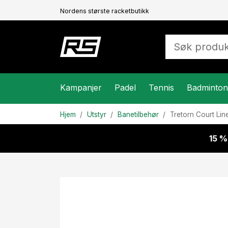
Nordens største racketbutikk
Kampanjer
Padel
Tennis
Badminton
Hjem
Utstyr
Banetilbehør
Tretorn
Court Lin
15 %