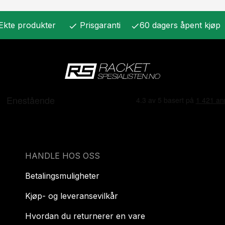
Ekte produkter
Prisgaranti
60 dagers åpent kjøp
check
check
HANDLE HOS OSS
Betalingsmuligheter
Kjøp- og leveransevilkår
Hvordan du returnerer en vare