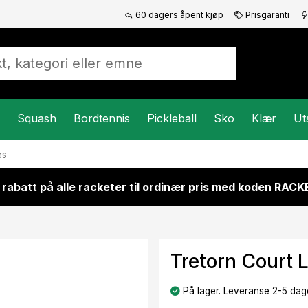
60 dagers åpent kjøp
Prisgaranti
Squash
Bordtennis
Pickleball
Sko
Klær
Ut
es
 rabatt på alle racketer til ordinær pris med koden RAC
Tretorn Court 
På lager. Leveranse 2-5 dage