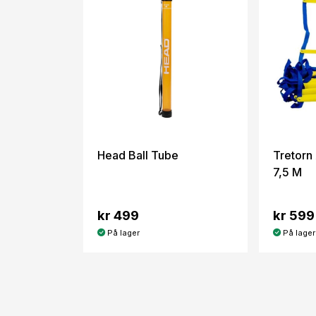
Head Ball Tube
Tretorn 
7,5 M
kr 499
kr 599
På lager
På lager