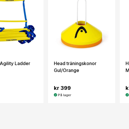
Agility Ladder
Head träningskonor
H
Gul/Orange
M
kr 399
k
På lager