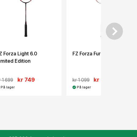
Z Forza Light 6.0
FZ Forza Furious X LTD
imited Edition
kr 749
kr 649
r 1 699
kr 1 099
På lager
På lager