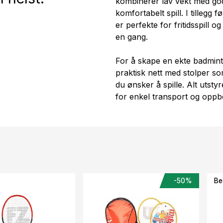
kombinerer lav vekt med god
komfortabelt spill. I tillegg 
er perfekte for fritidsspill 
en gang.
For å skape en ekte badmint
praktisk nett med stolper so
du ønsker å spille. Alt utsty
for enkel transport og oppb
-50%
Be