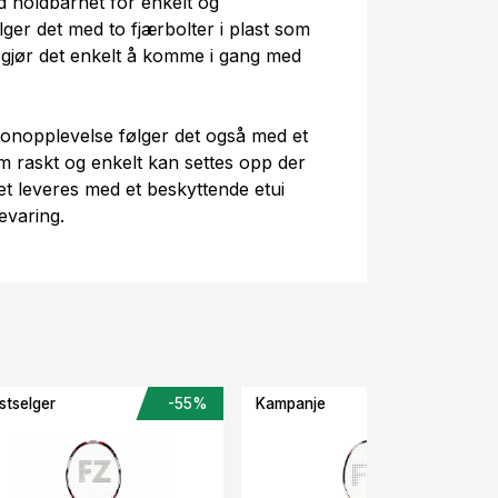
 holdbarhet for enkelt og
følger det med to fjærbolter i plast som
og gjør det enkelt å komme i gang med
onopplevelse følger det også med et
m raskt og enkelt kan settes opp der
ret leveres med et beskyttende etui
evaring.
stselger
-55%
Kampanje
-40%