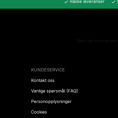
Raske leveranser
check
check
KUNDESERVICE
Kontakt oss
Vanlige spørsmål (FAQ)
Personopplysninger
Cookies