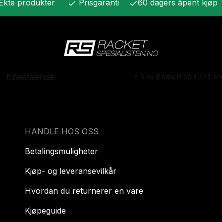
Ekte produkter
Prisgaranti
60 dagers åpent kjøp
check
check
HANDLE HOS OSS
Betalingsmuligheter
Kjøp- og leveransevilkår
Hvordan du returnerer en vare
Kjøpeguide