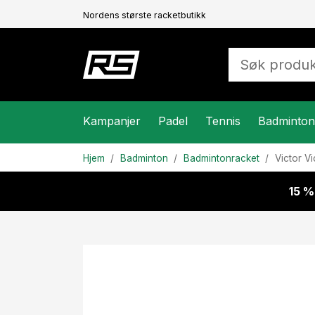
Nordens største racketbutikk
Kampanjer
Padel
Tennis
Badminton
Hjem
Badminton
Badmintonracket
Victor
Vi
15 %