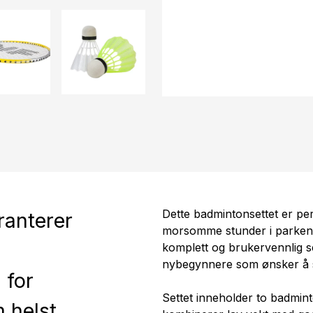
Dette badmintonsettet er pe
ranterer
morsomme stunder i parken, 
komplett og brukervennlig s
nybegynnere som ønsker å s
 for
Settet inneholder to badmin
 helst.