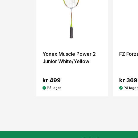
Yonex Muscle Power 2
FZ Forz
Junior White/Yellow
kr 499
kr 369
På lager
På lager