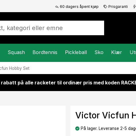
60 dagers åpent kjøp
Prisgaranti
Squash
Bordtennis
Pickleball
Sko
Klær
Ut
cfun Hobby Set
 rabatt på alle racketer til ordinær pris med koden RAC
Victor Vicfun 
På lager. Leveranse 2-5 dage