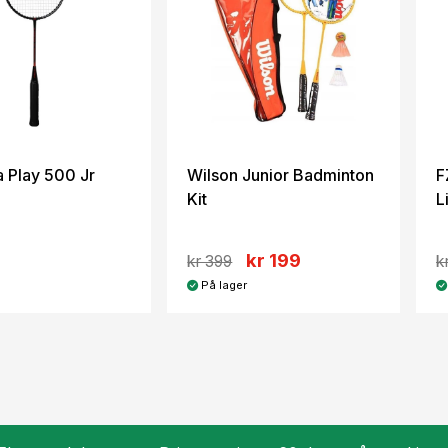
a Play 500 Jr
Wilson Junior Badminton
F
Kit
L
kr 199
kr 399
k
På lager