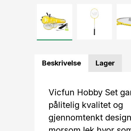
Beskrivelse
Lager
Vicfun Hobby Set ga
pålitelig kvalitet og
gjennomtenkt design
morsom lek hvor som