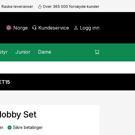
Raske leveranser
Over 365 000 fornøyde kunder
Norge
Kundeservice
Logg inn
styr
Junior
Dame
KET15
Hobby Set
r.
Sikre betalinger