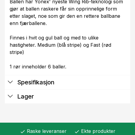
Ballen har Yonex' nyeste Wing Rib-teknologi som
gjør at ballen raskere får sin opprinnelige form
etter slaget, noe som gir den en rettere ballbane
enn fjærballene.
Finnes i hvit og gul ball og med to ulike
hastigheter. Medium (blå stripe) og Fast (rød
stripe)
1 rør inneholder 6 baller.
Spesifikasjon
Lager
Raske leveranser
Ekte produkter
check
check