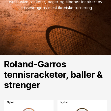
eksklusive racketer, bager og tilbehør inspirert av
grussesongens mest ikoniske turnering.
Roland-Garros
tennisracketer, baller &
strenger
Nyhet
Nyhet