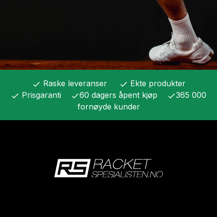
Raske leveranser
Ekte produkter
check
check
Prisgaranti
60 dagers åpent kjøp
365 000
check
check
check
fornøyde kunder