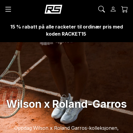
15 % rabatt på alle racketer til ordinær pris med
koden RACKET15
Wilson x
Roland-Garros
Oppdag Wilson x Roland Garros-kolleksjonen,