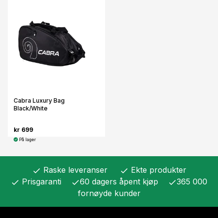
Cabra Luxury Bag
Black/White
kr 699
På lager
Raske leveranser
Ekte produkter
check
check
Prisgaranti
60 dagers åpent kjøp
365 000
check
check
check
fornøyde kunder