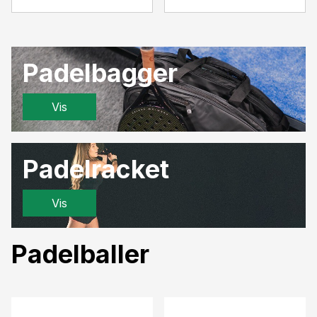
Padelbagger
Vis
Padelracket
Vis
Padelballer