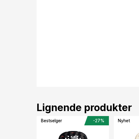
Lignende produkter
Bestselger
-27%
Nyhet