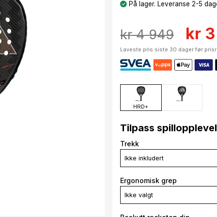
På lager. Leveranse 2-5 dage
kr 3
kr 4 949
Laveste pris siste 30 dager før pris
HRD+
Tilpass spilloppleve
Trekk
Ikke inkludert
Ergonomisk grep
Ikke valgt