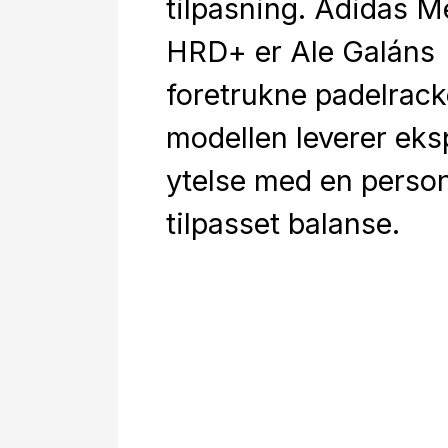
tilpasning. Adidas M
HRD+ er Ale Galáns
foretrukne padelrack
modellen leverer eks
ytelse med en person
tilpasset balanse.