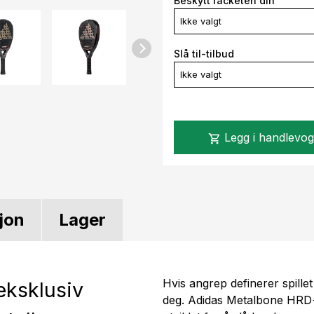
Beskytt racketen din
Ikke valgt
Slå til-tilbud
Ikke valgt
Legg i handlevo
shopping_cart
jon
Lager
Hvis angrep definerer spille
eksklusiv
deg. Adidas Metalbone HRD+,