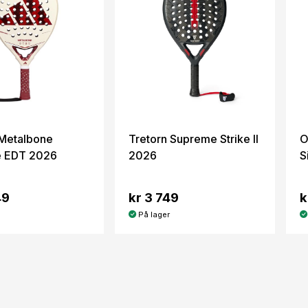
Metalbone
Tretorn Supreme Strike II
O
e EDT 2026
2026
S
49
kr 3 749
k
På lager