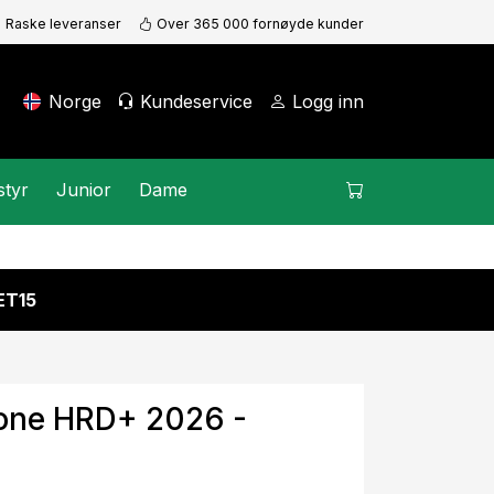
Raske leveranser
Over 365 000 fornøyde kunder
Norge
Kundeservice
Logg inn
styr
Junior
Dame
KET15
one HRD+ 2026 -