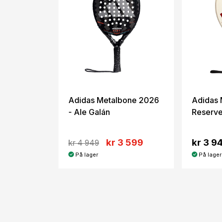
Adidas Metalbone 2026
Adidas 
- Ale Galán
Reserv
kr 3 599
kr 3 9
kr 4 949
På lager
På lager