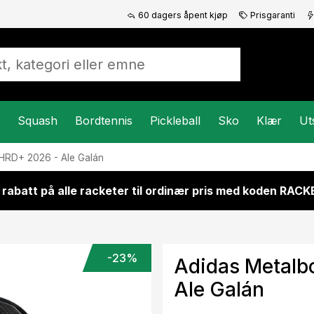
60 dagers åpent kjøp
Prisgaranti
Squash
Bordtennis
Pickleball
Sko
Klær
Ut
HRD+ 2026 - Ale Galán
 rabatt på alle racketer til ordinær pris med koden RAC
-23%
Adidas Metalb
Ale Galán