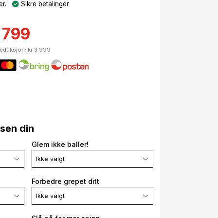
r.
Sikre betalinger
 799
reduksjon: kr 3 999
lsen din
Glem ikke baller!
Ikke valgt
Forbedre grepet ditt
Ikke valgt