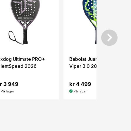
xdog Ultimate PRO+
Babolat Juan Lebrón
ilentSpeed 2026
Viper 3.0 2026
r 3 949
kr 4 499
På lager
På lager