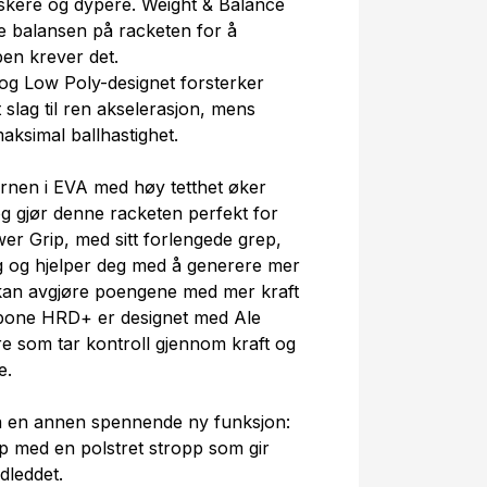
raskere og dypere. Weight & Balance
re balansen på racketen for å
en krever det.
og Low Poly-designet forsterker
slag til ren akselerasjon, mens
aksimal ballhastighet.
nen i EVA med høy tetthet øker
og gjør denne racketen perfekt for
wer Grip, med sitt forlengede grep,
ag og hjelper deg med å generere mer
du kan avgjøre poengene med mer kraft
lbone HRD+ er designet med Ale
ere som tar kontroll gjennom kraft og
e.
så en annen spennende ny funksjon:
p med en polstret stropp som gir
dleddet.