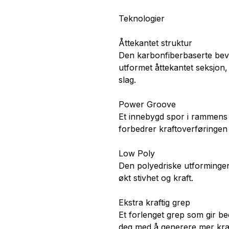
Teknologier
Åttekantet struktur
Den karbonfiberbaserte bev
utformet åttekantet seksjon,
slag.
Power Groove
Et innebygd spor i rammens 
forbedrer kraftoverføringen i
Low Poly
Den polyedriske utforminge
økt stivhet og kraft.
Ekstra kraftig grep
Et forlenget grep som gir be
deg med å generere mer kraf