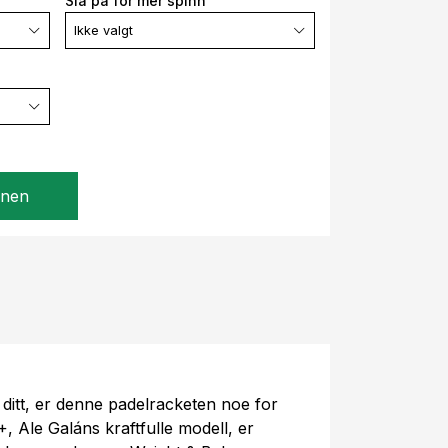
Slå på for mer spinn
Ikke valgt
gnen
t ditt, er denne padelracketen noe for
 Ale Galáns kraftfulle modell, er