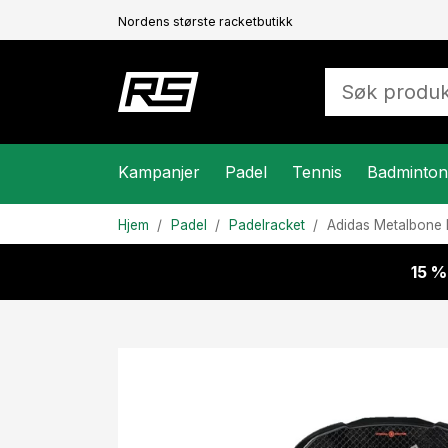
Nordens største racketbutikk
Kampanjer
Padel
Tennis
Badminton
Hjem
Padel
Padelracket
Adidas
Metalbone 
15 %