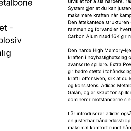
etalbone
utviklet for å slå hardere, 
System gjør at du kan juste
maksimere kraften når kamp
Den åttekantede strukturen 
et -
rammen og forvandler hvert 
Carbon Aluminised 16K gir m
plosiv
Den harde High Memory-kjer
lig
kraften i høyhastighetsslag 
avanserte spillere. Extra Po
gir bedre støtte i tohåndssl
kraft i offensiven, slik at 
og konsistens. Adidas Meta
Galán, og er skapt for spill
dominerer motstanderne sin
I år introduserer adidas og
en justerbar håndleddsstrop
maksimal komfort rundt hån