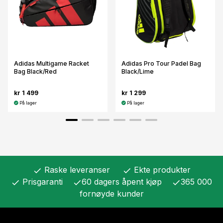
Adidas Multigame Racket
Adidas Pro Tour Padel Bag
Bag Black/Red
Black/Lime
kr 1 499
kr 1 299
På lager
På lager
Raske leveranser
Ekte produkter
check
check
Prisgaranti
60 dagers åpent kjøp
365 000
check
check
check
fornøyde kunder