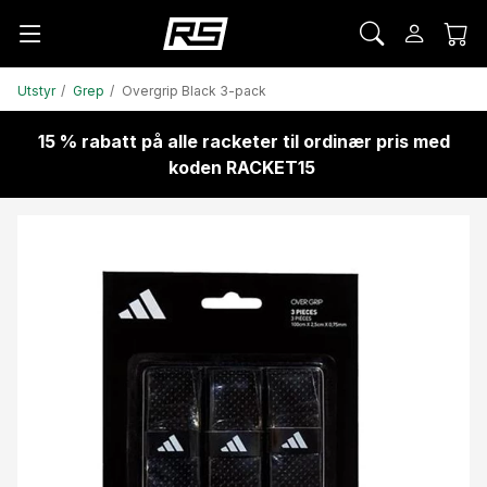
Utstyr
Grep
Overgrip Black 3-pack
15 % rabatt på alle racketer til ordinær pris med
koden RACKET15