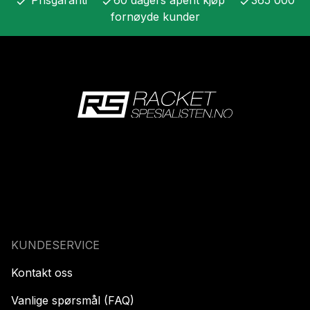
Prisgaranti
60 dagers åpent kjøp
365 000
check
check
check
fornøyde kunder
KUNDESERVICE
Kontakt oss
Vanlige spørsmål (FAQ)