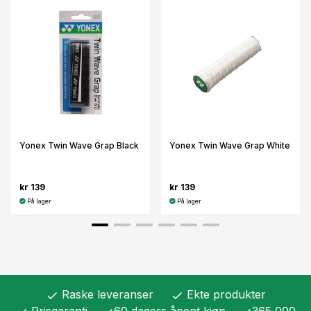
Yonex Twin Wave Grap Black
Yonex Twin Wave Grap White
kr 139
kr 139
På lager
På lager
Raske leveranser
Ekte produkter
check
check