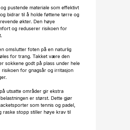
 og pustende materiale som effektivt
og bidrar til å holde føttene tørre og
 krevende økter. Den høye
mfort og reduserer risikoen for
.
 omslutter foten på en naturlig
 føles for trang. Takket være den
ter sokkene godt på plass under hele
isikoen for gnagsår og irritasjon
er.
på utsatte områder gir ekstra
elastningen er størst. Dette gjør
racketsporter som tennis og padel,
raske stopp stiller høye krav til