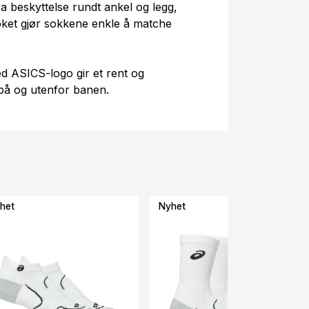
a beskyttelse rundt ankel og legg,
oket gjør sokkene enkle å matche
ed ASICS-logo gir et rent og
på og utenfor banen.
het
Nyhet