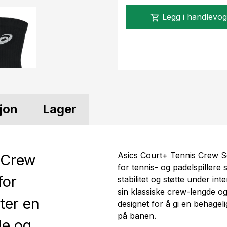
Legg i handlevo
shopping_cart
jon
Lager
Asics Court+ Tennis Crew So
 Crew
for tennis- og padelspiller
for
stabilitet og støtte under i
sin klassiske crew-lengde o
tter en
designet for å gi en behageli
på banen.
de og