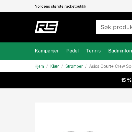
Nordens største racketbutikk
Kampanjer
Padel
Tennis
Badminton
Hjem
Klær
Strømper
Asics
Court+ Crew So
15 %