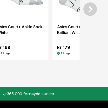
sics Court+ Ankle Sock
Asics Court+ Crew Sock
hite
Brilliant White
r 169
kr 179
På lager
På lager
365 000 fornøyde kunder
check