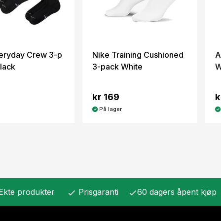
eryday Crew 3-p
Nike Training Cushioned
A
lack
3-pack White
W
kr 169
k
På lager
Ekte produkter
Prisgaranti
60 dagers åpent kjøp
check
check