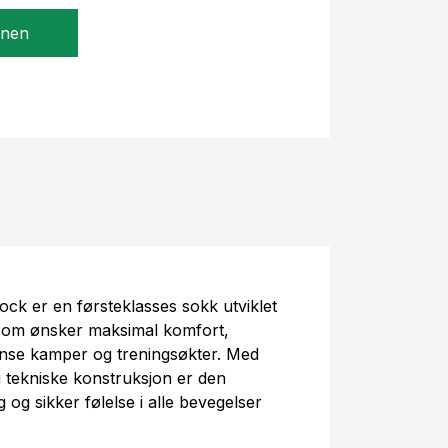
gnen
ck er en førsteklasses sokk utviklet
e som ønsker maksimal komfort,
ntense kamper og treningsøkter. Med
g tekniske konstruksjon er den
g og sikker følelse i alle bevegelser