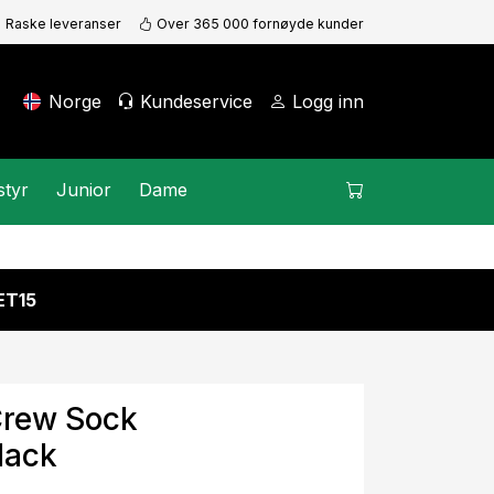
Raske leveranser
Over 365 000 fornøyde kunder
Norge
Kundeservice
Logg inn
styr
Junior
Dame
KET15
Crew Sock
lack