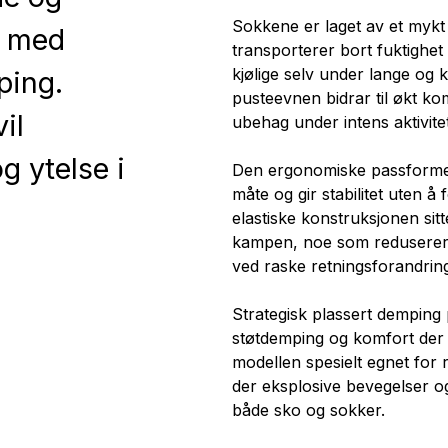
Sokkene er laget av et mykt
k med
transporterer bort fuktighet 
kjølige selv under lange og
ping.
pusteevnen bidrar til økt ko
il
ubehag under intens aktivitet
 ytelse i
Den ergonomiske passformen
måte og gir stabilitet uten å
elastiske konstruksjonen sit
kampen, noe som reduserer r
ved raske retningsforandring
Strategisk plassert demping 
støtdemping og komfort der b
modellen spesielt egnet for 
der eksplosive bevegelser og 
både sko og sokker.