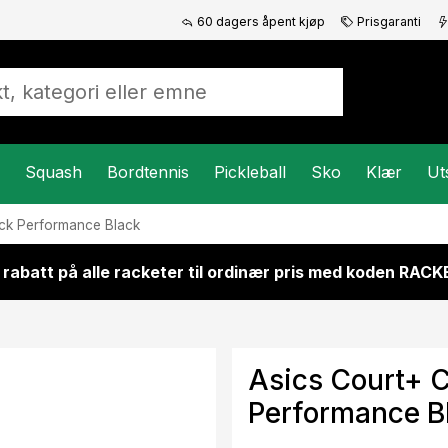
60 dagers åpent kjøp
Prisgaranti
Squash
Bordtennis
Pickleball
Sko
Klær
Ut
ck Performance Black
 rabatt på alle racketer til ordinær pris med koden RAC
Asics Court+ 
Performance B