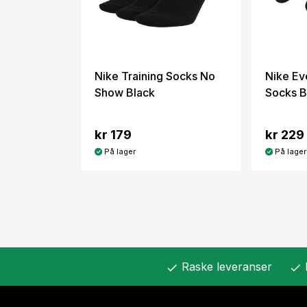
Nike Training Socks No
Nike Ev
Show Black
Socks B
kr 179
kr 229
På lager
På lager
Raske leveranser
check
check