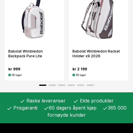
Babolat Wimbledon
Babolat Wimbledon Racket
Backpack Pure Lite
Holder x9 2026
kr 999
kr 2 199
På lager
På lager
Raske leveranser
Ekte produkter
check
check
Prisgaranti
60 dagers åpent kjøp
365 000
check
check
check
fornøyde kunder