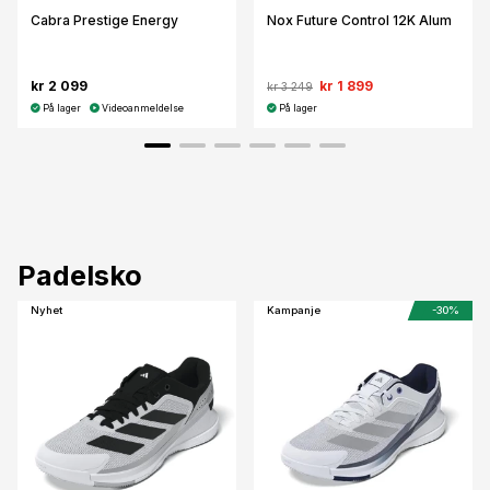
Cabra Prestige Energy
Nox Future Control 12K Alum
kr 2 099
kr 1 899
kr 3 249
På lager
Videoanmeldelse
På lager
Padelsko
Nyhet
Kampanje
-30%