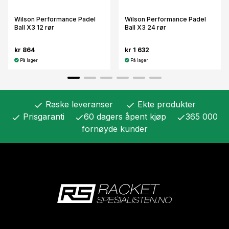
Wilson Performance Padel
Wilson Performance Padel
Ball X3 12 rør
Ball X3 24 rør
kr 864
kr 1 632
På lager
På lager
Raske leveranser
Ekte produkter
check
check
Prisgaranti
60 dagers åpent kjøp
365 000
check
check
check
fornøyde kunder