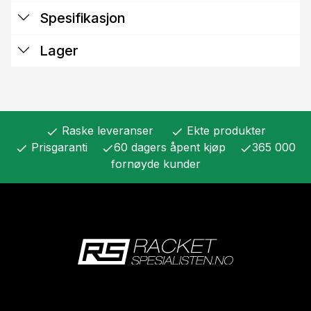
Spesifikasjon
Lager
Raske leveranser
Ekte produkter
check
check
Prisgaranti
60 dagers åpent kjøp
365 000
check
check
check
fornøyde kunder