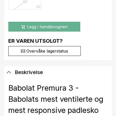
46
Legg i handlevognen
shopping_cart
ER VAREN UTSOLGT?
Overvåke lagerstatus
Beskrivelse
Babolat Premura 3 -
Babolats mest ventilerte og
mest responsive padlesko