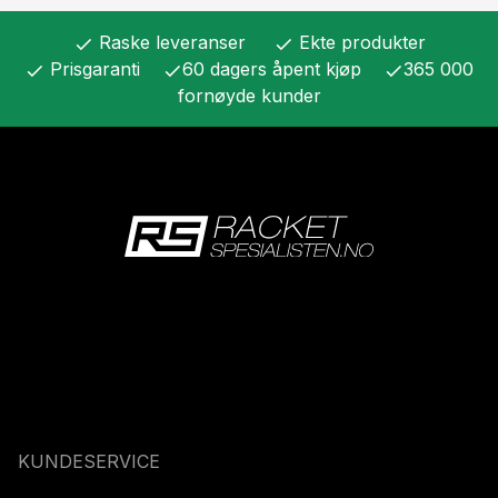
Raske leveranser
Ekte produkter
check
check
Prisgaranti
60 dagers åpent kjøp
365 000
check
check
check
fornøyde kunder
KUNDESERVICE