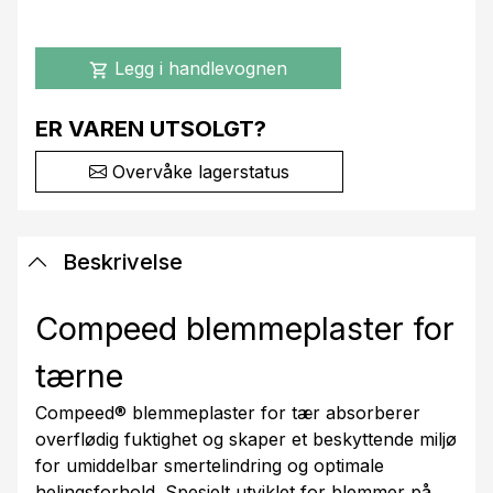
Legg i handlevognen
shopping_cart
ER VAREN UTSOLGT?
Overvåke lagerstatus
Beskrivelse
Compeed blemmeplaster for
tærne
Compeed® blemmeplaster for tær absorberer
overflødig fuktighet og skaper et beskyttende miljø
for umiddelbar smertelindring og optimale
helingsforhold. Spesielt utviklet for blemmer på