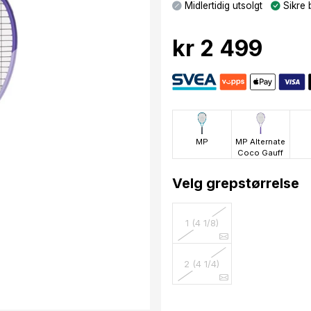
Midlertidig utsolgt
Sikre 
kr 2 499
MP
MP Alternate
Coco Gauff
Velg grepstørrelse
1 (4 1/8)
2 (4 1/4)