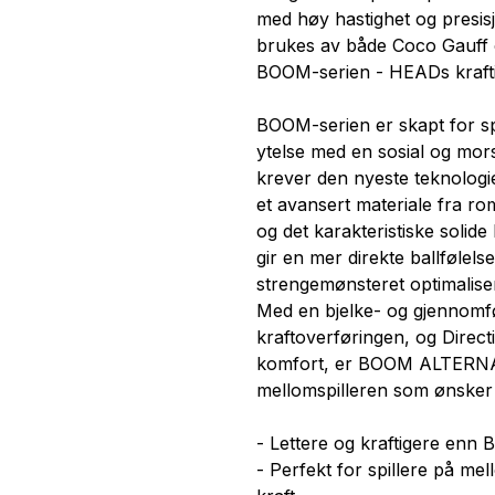
med høy hastighet og presisjo
brukes av både Coco Gauff o
BOOM-serien - HEADs krafti
BOOM-serien er skapt for s
ytelse med en sosial og mo
krever den nyeste teknologi
et avansert materiale fra rom
og det karakteristiske solide
gir en mer direkte ballfølels
strengemønsteret optimalise
Med en bjelke- og gjennomf
kraftoverføringen, og Directi
komfort, er BOOM ALTERNA
mellomspilleren som ønsker 
- Lettere og kraftigere e
- Perfekt for spillere på mel