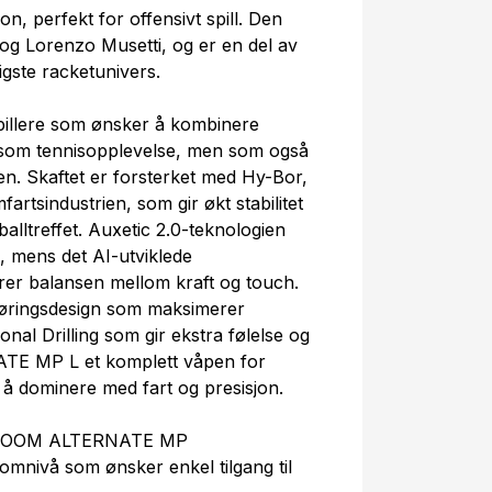
n, perfekt for offensivt spill. Den
g Lorenzo Musetti, og er en del av
gste racketunivers.
pillere som ønsker å kombinere
rsom tennisopplevelse, men som også
en. Skaftet er forsterket med Hy-Bor,
fartsindustrien, som gir økt stabilitet
 balltreffet. Auxetic 2.0-teknologien
e, mens det AI-utviklede
rer balansen mellom kraft og touch.
øringsdesign som maksimerer
onal Drilling som gir ekstra følelse og
TE MP L et komplett våpen for
å dominere med fart og presisjon.
nn BOOM ALTERNATE MP
lomnivå som ønsker enkel tilgang til