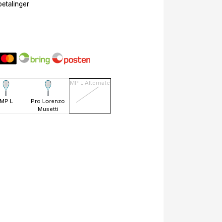
betalinger
MP L Alternate
MP L
Pro Lorenzo
Musetti