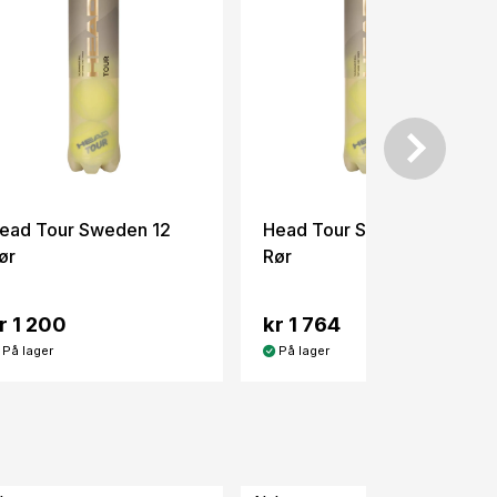
ead Tour Sweden 12
Head Tour Sweden 18
ør
Rør
r 1 200
kr 1 764
På lager
På lager