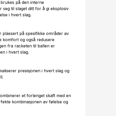
 brukes på den interne
eg til slaget ditt for å gi eksplosiv
lse i hvert slag.
r plassert på spesifikke områder av
e komfort og også redusere
en fra racketen til ballen er
ten i hvert slag.
liserer presisjonen i hvert slag og
l.
mbinerer et forlenget skaft med en
rfekte kombinasjonen av følelse og