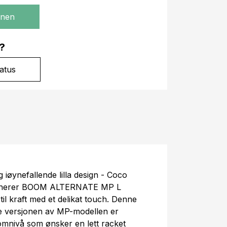
gnen
?
atus
 iøynefallende lilla design - Coco
mbinerer BOOM ALTERNATE MP L
til kraft med et delikat touch. Denne
ere versjonen av MP-modellen er
lomnivå som ønsker en lett racket