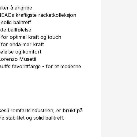
liker å angripe
EADs kraftigste racketkolleksjon
solid balltreff
kte ballfølelse
 for optimal kraft og touch
for enda mer kraft
følelse og komfort
Lorenzo Musetti
auffs favorittfarge - for et moderne
s i romfartsindustrien, er brukt på
tabilitet og solid balltreff.