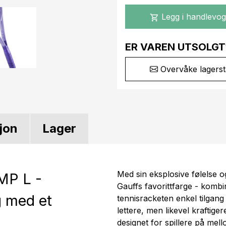
Legg i handlevo
shopping_cart
ER VAREN UTSOLGT
Overvåke lagerst
jon
Lager
Med sin eksplosive følelse og
P L -
Gauffs favorittfarge - ko
g med et
tennisracketen enkel tilgang 
lettere, men likevel kraftig
designet for spillere på mel