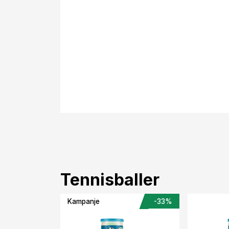
Tennisballer
Kampanje
-33%