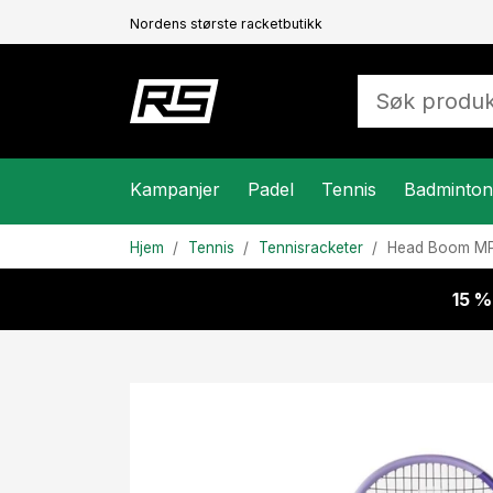
Nordens største racketbutikk
Kampanjer
Padel
Tennis
Badminton
Hjem
Tennis
Tennisracketer
Head
Boom MP 
15 %