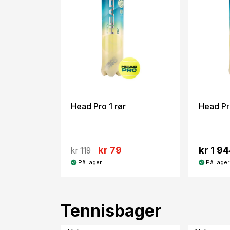
Head Pro 1 rør
Head Pr
kr 79
kr 1 9
kr 119
På lager
På lager
Tennisbager