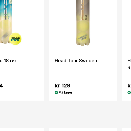
o 18 rør
Head Tour Sweden
H
R
44
kr 129
k
På lager