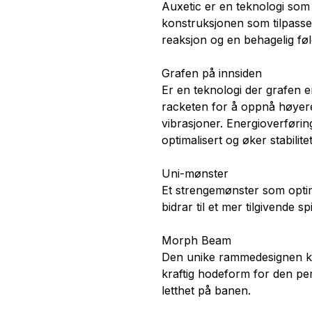
Auxetic er en teknologi som
konstruksjonen som tilpasser s
reaksjon og en behagelig føle
Grafen på innsiden
Er en teknologi der grafen e
racketen for å oppnå høyer
vibrasjoner. Energioverføring
optimalisert og øker stabilite
Uni-mønster
Et strengemønster som optima
bidrar til et mer tilgivende spil
Morph Beam
Den unike rammedesignen ko
kraftig hodeform for den pe
letthet på banen.