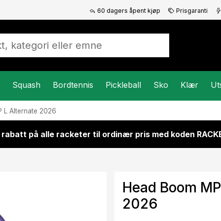
60 dagers åpent kjøp
Prisgaranti
Squash
Bordtennis
Pickleball
Sko
Klær
Ut
L Alternate 2026
 rabatt på alle racketer til ordinær pris med koden RAC
Head Boom MP 
2026