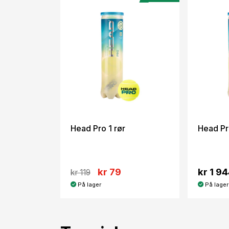
Head Pro 1 rør
Head Pr
kr 79
kr 1 9
kr 119
På lager
På lager