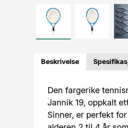
Beskrivelse
Spesifikas
Den fargerike tennis
Jannik 19, oppkalt et
Sinner, er perfekt for
alderen 2 til 4 år som