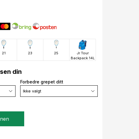
21
23
25
Jr Tour
Backpack 14L
lsen din
Forbedre grepet ditt
Ikke valgt
gnen