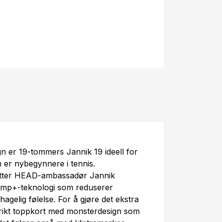
ign er 19-tommers Jannik 19 ideell for
m er nybegynnere i tennis.
etter HEAD-ambassadør Jannik
Damp+-teknologi som reduserer
agelig følelse. For å gjøre det ekstra
erikt toppkort med monsterdesign som