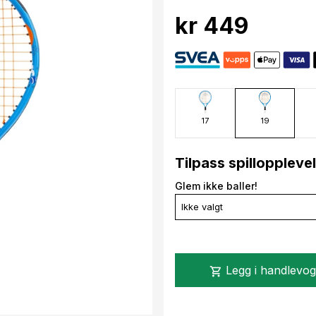
kr 449
17
19
Tilpass spilloppleve
Glem ikke baller!
Ikke valgt
Legg i handlevo
shopping_cart