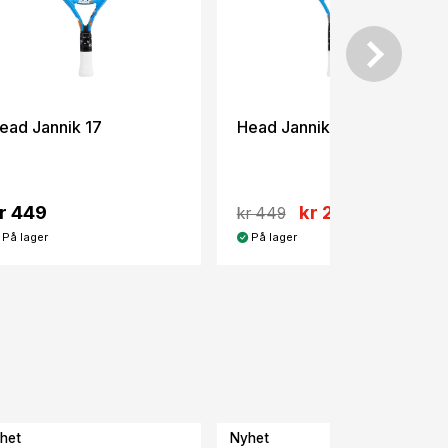
ead Jannik 17
Head Jannik 21
r 449
kr 279
kr 449
På lager
På lager
het
Nyhet