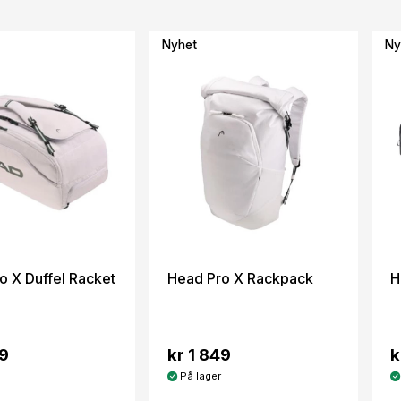
Nyhet
Ny
o X Duffel Racket
Head Pro X Rackpack
H
49
kr 1 849
k
På lager