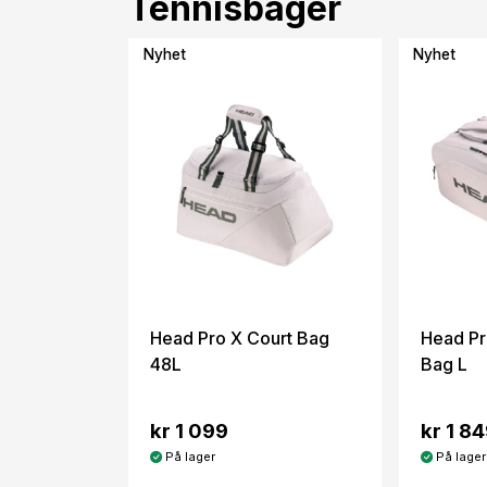
Tennisbager
Nyhet
Nyhet
Head Pro X Court Bag
Head Pr
48L
Bag L
kr 1 099
kr 1 8
På lager
På lager