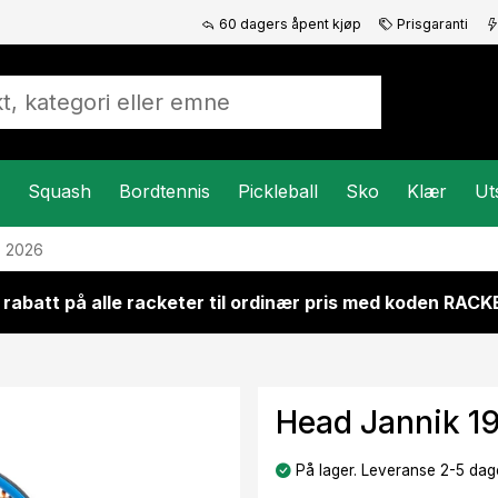
60 dagers åpent kjøp
Prisgaranti
Squash
Bordtennis
Pickleball
Sko
Klær
Ut
9 2026
 rabatt på alle racketer til ordinær pris med koden RAC
Head Jannik 1
På lager. Leveranse 2-5 dage