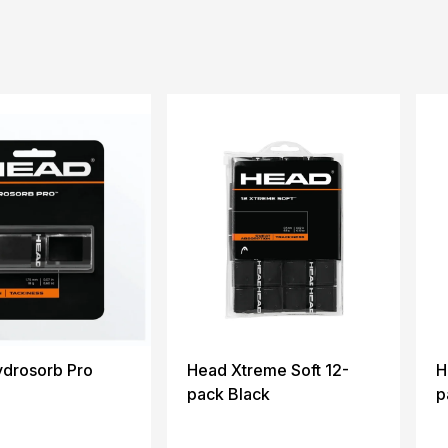
drosorb Pro
Head Xtreme Soft 12-
H
pack Black
p