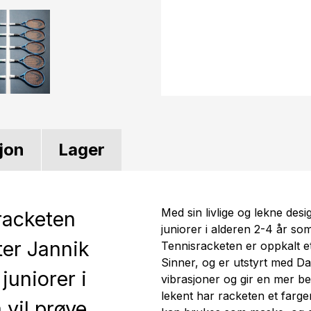
jon
Lager
Med sin livlige og lekne des
racketen
juniorer i alderen 2-4 år so
ter Jannik
Tennisracketen er oppkalt 
Sinner, og er utstyrt med 
 juniorer i
vibrasjoner og gir en mer beh
lekent har racketen et farg
 vil prøve