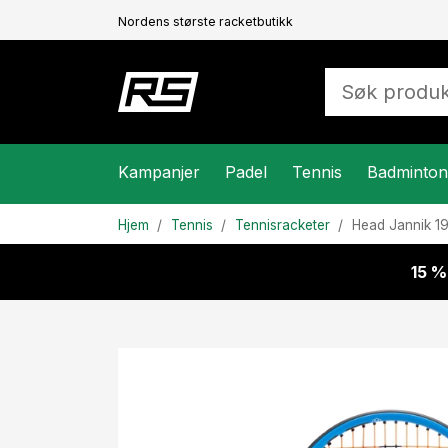
Nordens største racketbutikk
Kampanjer
Padel
Tennis
Badminton
Hjem
Tennis
Tennisracketer
Head
Jannik 1
15 %