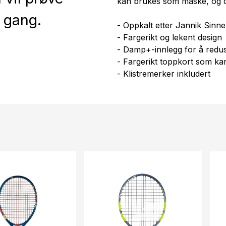
kan brukes som maske, og de
e gang.
- Oppkalt etter Jannik Sinne
- Fargerikt og lekent design
- Damp+-innlegg for å redus
- Fargerikt toppkort som k
- Klistremerker inkludert