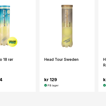
o 18 rør
Head Tour Sweden
H
R
44
kr 129
k
På lager