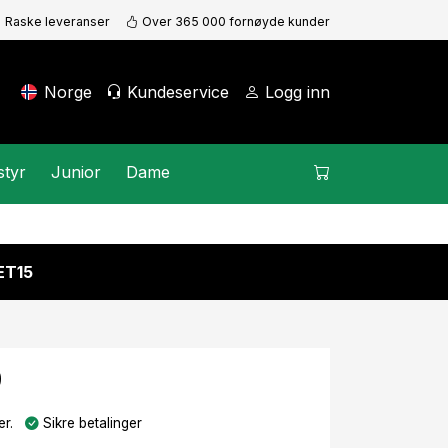
Raske leveranser
Over 365 000 fornøyde kunder
Norge
Kundeservice
Logg inn
styr
Junior
Dame
KET15
9
r.
Sikre betalinger