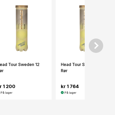
ead Tour Sweden 12
Head Tour Sweden 18
ør
Rør
r 1 200
kr 1 764
På lager
På lager