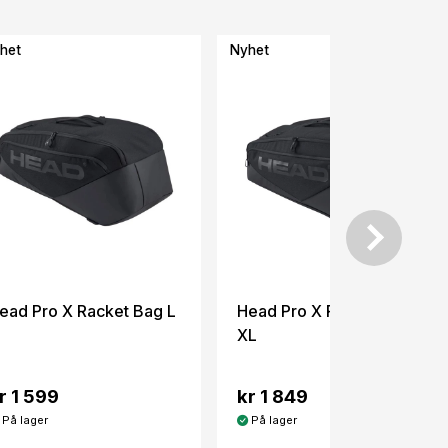
het
Nyhet
ead Pro X Racket Bag L
Head Pro X Racket Bag
XL
r 1 599
kr 1 849
På lager
På lager