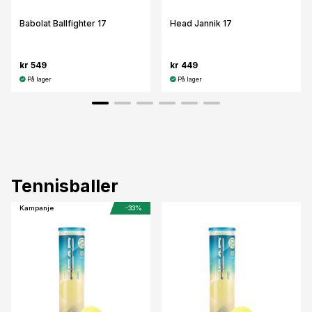
Babolat Ballfighter 17
Head Jannik 17
kr 549
kr 449
På lager
På lager
Tennisballer
Kampanje
-33%