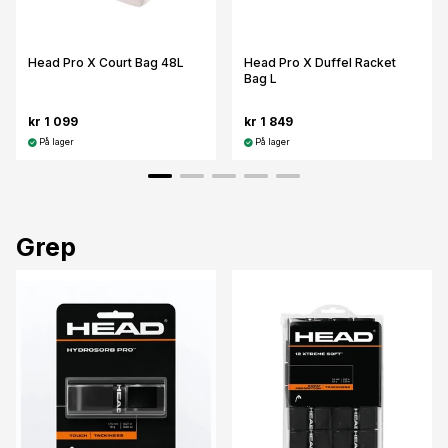
Head Pro X Court Bag 48L
Head Pro X Duffel Racket
Bag L
kr 1 099
kr 1 849
På lager
På lager
Grep