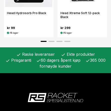
Head Hydrosorb Pro Black
Head Xtreme Soft 12-pack
Black
kr 99
kr 299
På lager
På lager
Raske leveranser
Ekte produkter
check
check
Prisgaranti
60 dagers åpent kjøp
365 000
check
check
check
fornøyde kunder