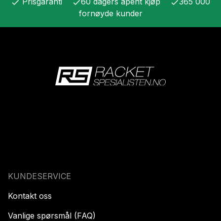
Prisgaranti
60 dagers åpent kjøp
365 000
check
check
check
fornøyde kunder
KUNDESERVICE
Kontakt oss
Vanlige spørsmål (FAQ)