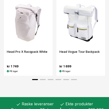
Head Pro X Racqpack White
Head Vogue Tour Backpack
kr 1 749
kr 1 699
På lager
På lager
Raske leveranser
Ekte produkter
check
check