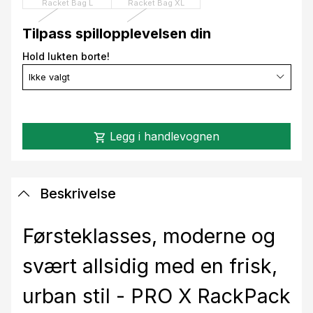
Racket Bag L
Racket Bag XL
Tilpass spillopplevelsen din
Hold lukten borte!
Ikke valgt
Legg i handlevognen
shopping_cart
Beskrivelse
Førsteklasses, moderne og
svært allsidig med en frisk,
urban stil - PRO X RackPack