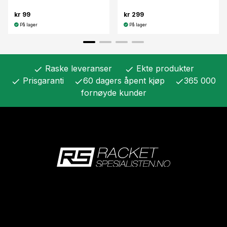
kr 99
kr 299
På lager
På lager
Raske leveranser
Ekte produkter
check
check
Prisgaranti
60 dagers åpent kjøp
365 000
check
check
check
fornøyde kunder