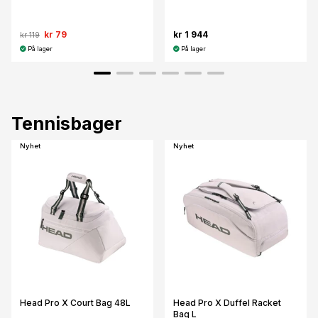
kr 79
kr 1 944
kr 119
På lager
På lager
Tennisbager
Nyhet
Nyhet
Head Pro X Court Bag 48L
Head Pro X Duffel Racket
Bag L