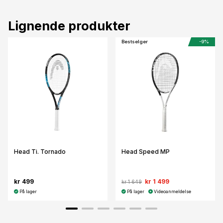
Lignende produkter
Bestselger
-9%
Head Ti. Tornado
Head Speed MP
kr 499
kr 1 499
kr 1 649
På lager
På lager
Videoanmeldelse