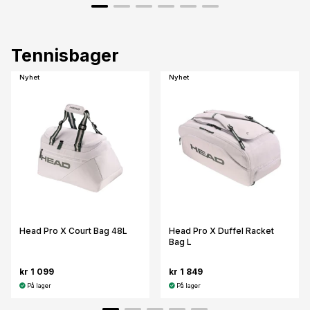
Tennisbager
Nyhet
Nyhet
Head Pro X Court Bag 48L
Head Pro X Duffel Racket
Bag L
kr 1 099
kr 1 849
På lager
På lager