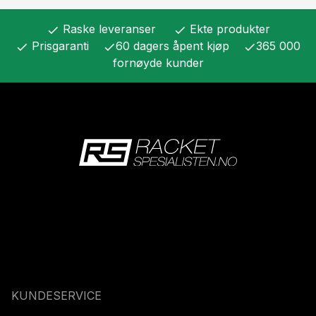
Raske leveranser
Ekte produkter
check
check
Prisgaranti
60 dagers åpent kjøp
365 000
check
check
check
fornøyde kunder
KUNDESERVICE